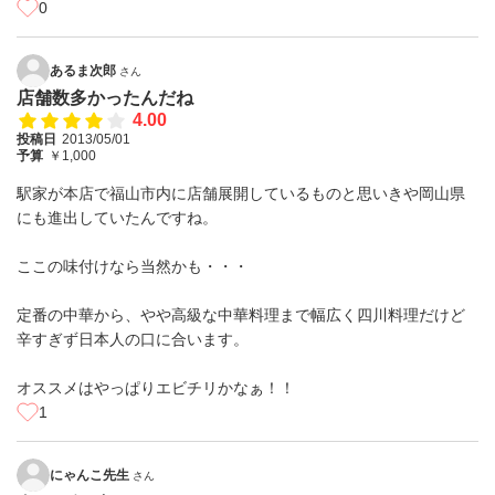
0
あるま次郎
さん
店舗数多かったんだね
4.00
投稿日
2013/05/01
予算
￥1,000
駅家が本店で福山市内に店舗展開しているものと思いきや岡山県
にも進出していたんですね。
ここの味付けなら当然かも・・・
定番の中華から、やや高級な中華料理まで幅広く四川料理だけど
辛すぎず日本人の口に合います。
オススメはやっぱりエビチリかなぁ！！
1
にゃんこ先生
さん