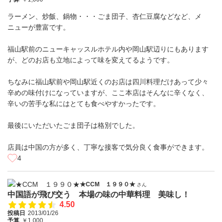
ラーメン、炒飯、鍋物・・・ごま団子、杏仁豆腐などなど、メ
ニューが豊富です。
福山駅前のニューキャッスルホテル内や岡山駅辺りにもあります
が、どのお店も立地によって味を変えてるようです。
ちなみに福山駅前や岡山駅近くのお店は四川料理だけあって少々
辛めの味付けになっていますが、ここ本店はそんなに辛くなく、
辛いの苦手な私にはとても食べやすかったです。
最後にいただいたごま団子は格別でした。
店員は中国の方が多く、丁寧な接客で気分良く食事ができます。
4
★CCM １９９０★
さん
中国語が飛び交う 本場の味の中華料理 美味し！
4.50
投稿日
2013/01/26
予算
￥1,000