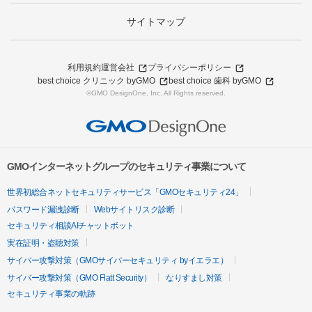
サイトマップ
利用規約
運営会社
プライバシーポリシー
best choice クリニック byGMO
best choice 歯科 byGMO
©GMO DesignOne, Inc. All Rights reserved.
GMOインターネットグループのセキュリティ事業について
世界初総合ネットセキュリティサービス「GMOセキュリティ24」
パスワード漏洩診断
Webサイトリスク診断
セキュリティ相談AIチャットボット
実在証明・盗聴対策
サイバー攻撃対策（GMOサイバーセキュリティ byイエラエ）
サイバー攻撃対策（GMO Flatt Security）
なりすまし対策
セキュリティ事業の軌跡