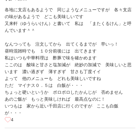
各地に支店もあるようで 同じようなメニューですが 各々支店
の味があるようで どこも美味しいです
又来軒（ゆうらいけん）と書いて 私は 「またくるけん」と呼
んでいます＾＾
なんつっても 注文してから 出てくるまでが 早いっ！
昼時混雑時でも １０分前後には 出てきます
私はいつも中華料理は 酢豚で味を確かめます
ここのは 酸味と甘さと塩加減が 絶妙の加減で 美味しいと思
います 濃い過ぎず 薄すぎず 甘さも丁度イイ
よって 他のメニューも どれも美味しいですね
ただ マイナス０．５は 白飯が・・・
ちょっと硬いというか ポロポロしたかんじが 否めません
あのご飯が もっと美味しければ 最高点なのに！
いつもは 家から近い千田店に行くのですが ここも白飯
が・・・
4