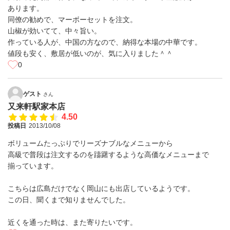
あります。
同僚の勧めで、マーボーセットを注文。
山椒が効いてて、中々旨い。
作っている人が、中国の方なので、納得な本場の中華です。
値段も安く、敷居が低いのが、気に入りました＾＾
0
ゲスト
さん
又来軒駅家本店
4.50
投稿日
2013/10/08
ボリュームたっぷりでリーズナブルなメニューから
高級で普段は注文するのを躊躇するような高価なメニューまで
揃っています。
こちらは広島だけでなく岡山にも出店しているようです。
この日、聞くまで知りませんでした。
近くを通った時は、また寄りたいです。