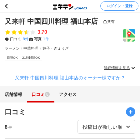
ログイン・登録
又来軒 中国四川料理 福山本店
共有
3.70
口コミ
8件
写真
1件
ラーメン
中華料理
餃子・ぎょうざ
日祝OK
21時以降OK
詳細情報を見る
又来軒 中国四川料理 福山本店のオーナー様ですか？
店舗情報
口コミ
アクセス
8
口コミ
8
件