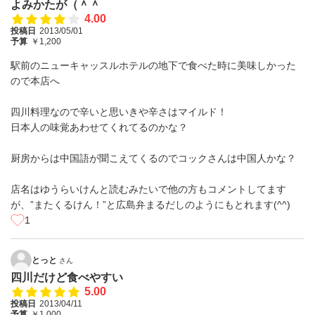
よみかたが（＾＾
4.00
投稿日
2013/05/01
予算
￥1,200
駅前のニューキャッスルホテルの地下で食べた時に美味しかった
ので本店へ
四川料理なので辛いと思いきや辛さはマイルド！
日本人の味覚あわせてくれてるのかな？
厨房からは中国語が聞こえてくるのでコックさんは中国人かな？
店名はゆうらいけんと読むみたいで他の方もコメントしてます
が、”またくるけん！”と広島弁まるだしのようにもとれます(^^)
1
とっと
さん
四川だけど食べやすい
5.00
投稿日
2013/04/11
予算
￥1,000