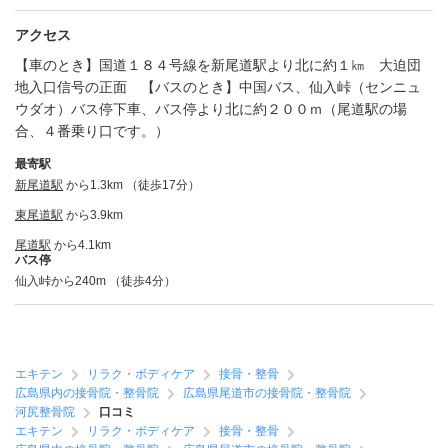
アクセス
【車のとき】国道１８４号線を新尾道駅より北に約１㎞ 大迫団
地入口信号の正面 【バスのとき】中国バス、仙入峠（センニュ
ウダオ）バス停下車、バス停より北に約２００ｍ（尾道駅の場
合、４番乗り口です。）
最寄駅
新尾道駅
から1.3km （徒歩17分）
東尾道駅
から3.9km
尾道駅
から4.1km
バス停
仙入峠から240m （徒歩4分）
エキテン
リラク・ボディケア
接骨・整骨
広島県内の接骨院・整骨院
広島県尾道市の接骨院・整骨院
河尻整骨院
口コミ
エキテン
リラク・ボディケア
接骨・整骨