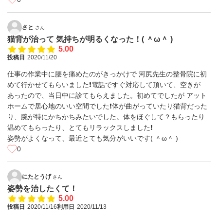
さと
さん
猫背が治って 気持ちが明るくなった！( ＾ω＾ )
5.00
投稿日
2020/11/20
仕事の作業中に腰を痛めたのがきっかけで 河尻先生の整骨院に初
めて行かせてもらいました❗電話ですぐ対応して頂いて、空きが
あったので、当日中に診てもらえました。初めてでしたが アット
ホームで居心地のいい空間でした❗体が曲がっていたり猫背だった
り、腕が特にかちかちみたいでした。体をほぐして？もらったり
温めてもらったり、とてもリラックスしました❗
姿勢がよくなって、最近とても気分がいいです( ＾ω＾ )
0
にたとうげ
さん
姿勢を治したくて！
5.00
投稿日
2020/11/16
利用日
2020/11/13