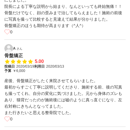
にしました。
院長による丁寧な説明から始まり、なんといっても終始無痛！！
骨盤だけでなく、顔の歪みまで治してもらえました！施術の前後
に写真を撮って比較すると見違えて結果が分かりました。
骨盤矯正のほうも期待が高まります（^人^）
0
A
さん
骨盤矯正
5.00
投稿日
2020/03/19
利用日
2020/03/13
予算
￥6,000
産後、骨盤矯正がしたく来院させてもらいました。
最初からすごく丁寧に説明してくださり、施術する前、後の写真
も撮ってくれ、自分の変化に気づけました。元から身体のズレも
あり、猫背だったのが施術後には嘘のように真っ直ぐになり、左
右対称にきちんとなってました。
また行きたいと思える整骨院でした。
0