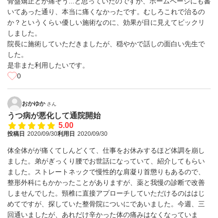
骨盤矯正とか痛そう...と思っていたのですが、ホームページにも書
いてあった通り、本当に痛くなかったです。むしろこれで治るの
か？というくらい優しい施術なのに、効果が目に見えてビックリ
しました。
院長に施術していただきましたが、穏やかで話しの面白い先生で
した。
是非また利用したいです。
0
おかゆか
さん
うつ病が悪化して通院開始
5.00
投稿日
2020/09/30
利用日
2020/09/30
体全体がが痛くてしんどくて、仕事をお休みするほど体調を崩し
ました。弟がぎっくり腰でお世話になっていて、紹介してもらい
ました。ストレートネックで慢性的な肩凝り首懲りもあるので、
整形外科にもかかったことがありますが、薬と我慢の診断で改善
しませんでした。頸椎に直接アプローチしていただけるのははじ
めてですが、探していた整骨院についにであいました。今週、三
回通いましたが、あれだけ辛かった体の痛みはなくなっていま