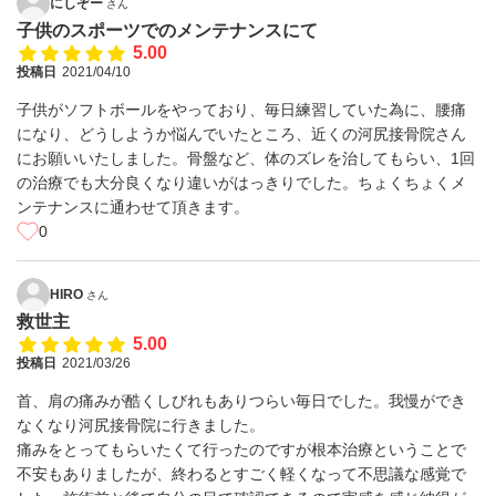
にしぞー
さん
子供のスポーツでのメンテナンスにて
5.00
投稿日
2021/04/10
子供がソフトボールをやっており、毎日練習していた為に、腰痛
になり、どうしようか悩んでいたところ、近くの河尻接骨院さん
にお願いいたしました。骨盤など、体のズレを治してもらい、1回
の治療でも大分良くなり違いがはっきりでした。ちょくちょくメ
ンテナンスに通わせて頂きます。
0
HIRO
さん
救世主
5.00
投稿日
2021/03/26
首、肩の痛みが酷くしびれもありつらい毎日でした。我慢ができ
なくなり河尻接骨院に行きました。
痛みをとってもらいたくて行ったのですが根本治療ということで
不安もありましたが、終わるとすごく軽くなって不思議な感覚で