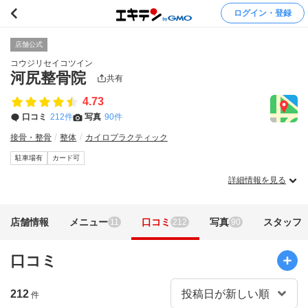
ログイン・登録
店舗公式
コウジリセイコツイン
河尻整骨院
共有
4.73
口コミ
212件
写真
90件
接骨・整骨
整体
カイロプラクティック
駐車場有
カード可
詳細情報を見る
店舗情報
メニュー
口コミ
写真
スタッフ
11
212
90
口コミ
212
件