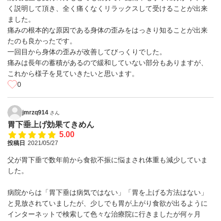
く説明して頂き、全く痛くなくリラックスして受けることが出来
ました。
痛みの根本的な原因である身体の歪みをはっきり知ることが出来
たのも良かったです。
一回目から身体の歪みが改善してびっくりでした。
痛みは長年の蓄積があるので緩和していない部分もありますが、
これから様子を見ていきたいと思います。
0
jmrzq914
さん
胃下垂上げ効果てきめん
5.00
投稿日
2021/05/27
父が胃下垂で数年前から食欲不振に悩まされ体重も減少していま
した。
病院からは「胃下垂は病気ではない」「胃を上げる方法はない」
と見放されていましたが、少しでも胃が上がり食欲が出るように
インターネットで検索して色々な治療院に行きましたが何ヶ月