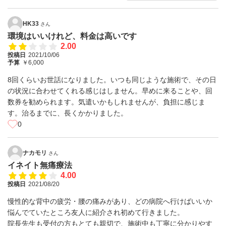
HK33
さん
環境はいいけれど、料金は高いです
2.00
投稿日
2021/10/06
予算
￥6,000
8回くらいお世話になりました。いつも同じような施術で、その日
の状況に合わせてくれる感じはしません。早めに来ることや、回
数券を勧められます。気遣いかもしれませんが、負担に感じま
す。治るまでに、長くかかりました。
0
ナカモリ
さん
イネイト無痛療法
4.00
投稿日
2021/08/20
慢性的な背中の疲労・腰の痛みがあり、どの病院へ行けばいいか
悩んでていたところ友人に紹介され初めて行きました。
院長先生も受付の方もとても親切で、施術中も丁寧に分かりやす