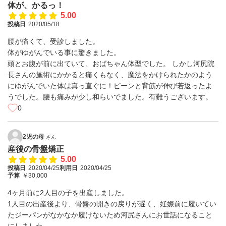
体が、かるっ！
5.00
投稿日
2020/05/18
腰が痛くて、受診しました。
体がゆがんでいる事に驚きました。
頭とお腹が前に出ていて、おばちゃん体型でした。 しかし河尻院
長さんの施術にかかると痛くもなく、魔法をかけられたかのよう
にゆがんでいた体は真っ直ぐに！ピーンと背筋が伸び若返ったよ
うでした。腰も痛みが少し和らいでました。有難うございます。
0
2児の母
さん
産後の骨盤矯正
5.00
投稿日
2020/04/25
利用日
2020/04/25
予算
￥30,000
4ヶ月前に2人目の子を出産しました。
1人目の出産後より、骨盤の開きの戻りが遅く、妊娠前に履いてい
たジーパンがなかなか履けないため河尻さんにお世話になること