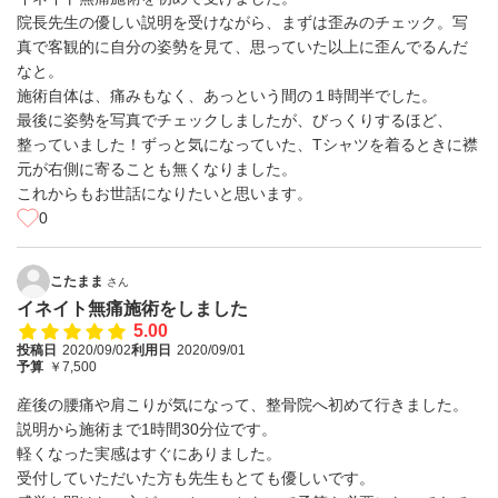
院長先生の優しい説明を受けながら、まずは歪みのチェック。写
真で客観的に自分の姿勢を見て、思っていた以上に歪んでるんだ
なと。
施術自体は、痛みもなく、あっという間の１時間半でした。
最後に姿勢を写真でチェックしましたが、びっくりするほど、
整っていました！ずっと気になっていた、Tシャツを着るときに襟
元が右側に寄ることも無くなりました。
これからもお世話になりたいと思います。
0
こたまま
さん
イネイト無痛施術をしました
5.00
投稿日
2020/09/02
利用日
2020/09/01
予算
￥7,500
産後の腰痛や肩こりが気になって、整骨院へ初めて行きました。
説明から施術まで1時間30分位です。
軽くなった実感はすぐにありました。
受付していただいた方も先生もとても優しいです。