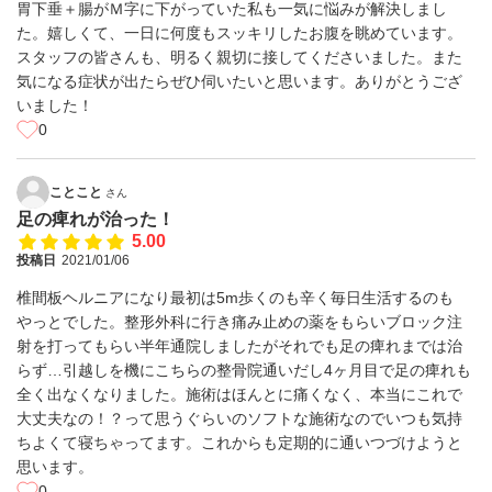
胃下垂＋腸がＭ字に下がっていた私も一気に悩みが解決しまし
た。嬉しくて、一日に何度もスッキリしたお腹を眺めています。
スタッフの皆さんも、明るく親切に接してくださいました。また
気になる症状が出たらぜひ伺いたいと思います。ありがとうござ
いました！
0
ことこと
さん
足の痺れが治った！
5.00
投稿日
2021/01/06
椎間板ヘルニアになり最初は5m歩くのも辛く毎日生活するのも
やっとでした。整形外科に行き痛み止めの薬をもらいブロック注
射を打ってもらい半年通院しましたがそれでも足の痺れまでは治
らず…引越しを機にこちらの整骨院通いだし4ヶ月目で足の痺れも
全く出なくなりました。施術はほんとに痛くなく、本当にこれで
大丈夫なの！？って思うぐらいのソフトな施術なのでいつも気持
ちよくて寝ちゃってます。これからも定期的に通いつづけようと
思います。
0