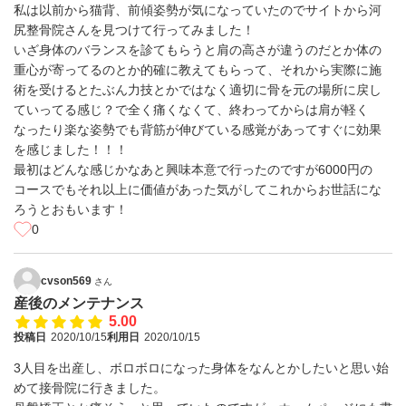
私は以前から猫背、前傾姿勢が気になっていたのでサイトから河
尻整骨院さんを見つけて行ってみました！
いざ身体のバランスを診てもらうと肩の高さが違うのだとか体の
重心が寄ってるのとか的確に教えてもらって、それから実際に施
術を受けるとたぶん力技とかではなく適切に骨を元の場所に戻し
ていってる感じ？で全く痛くなくて、終わってからは肩が軽く
なったり楽な姿勢でも背筋が伸びている感覚があってすぐに効果
を感じました！！！
最初はどんな感じかなあと興味本意で行ったのですが6000円の
コースでもそれ以上に価値があった気がしてこれからお世話にな
ろうとおもいます！
0
cvson569
さん
産後のメンテナンス
5.00
投稿日
2020/10/15
利用日
2020/10/15
3人目を出産し、ボロボロになった身体をなんとかしたいと思い始
めて接骨院に行きました。