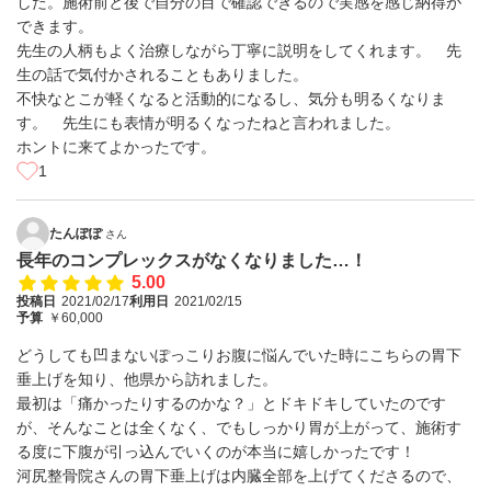
した。施術前と後で自分の目で確認できるので実感を感じ納得が
できます。
先生の人柄もよく治療しながら丁寧に説明をしてくれます。 先
生の話で気付かされることもありました。
不快なとこが軽くなると活動的になるし、気分も明るくなりま
す。 先生にも表情が明るくなったねと言われました。
ホントに来てよかったです。
1
たんぽぽ
さん
長年のコンプレックスがなくなりました…！
5.00
投稿日
2021/02/17
利用日
2021/02/15
予算
￥60,000
どうしても凹まないぽっこりお腹に悩んでいた時にこちらの胃下
垂上げを知り、他県から訪れました。
最初は「痛かったりするのかな？」とドキドキしていたのです
が、そんなことは全くなく、でもしっかり胃が上がって、施術す
る度に下腹が引っ込んでいくのが本当に嬉しかったです！
河尻整骨院さんの胃下垂上げは内臓全部を上げてくださるので、