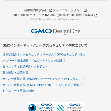
利用規約
運営会社
プライバシーポリシー
best choice クリニック byGMO
best choice 歯科 byGMO
©GMO DesignOne, Inc. All Rights reserved.
GMOインターネットグループのセキュリティ事業について
世界初総合ネットセキュリティサービス「GMOセキュリティ24」
パスワード漏洩診断
Webサイトリスク診断
セキュリティ相談AIチャットボット
実在証明・盗聴対策
サイバー攻撃対策（GMOサイバーセキュリティ byイエラエ）
サイバー攻撃対策（GMO Flatt Security）
なりすまし対策
セキュリティ事業の軌跡