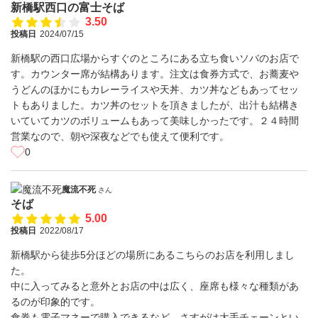
新橋駅西口の富士そば
3.50
投稿日
2024/07/15
新橋駅の西口広場からすぐのところにある立ち食いソバのお店で
す。カウンター席が結構あります。注文は食券方式で、お蕎麦や
うどんのほかにもカレーライスや天丼、カツ丼などもあってセッ
トもありました。カツ丼のセットを頂きましたが、出汁も結構き
いていてカツのボリュームもあって美味しかったです。２４時間
営業なので、朝や深夜などでも使えて便利です。
0
魔流不死
さん
そば
5.00
投稿日
2022/08/17
新橋駅から徒歩5分ほどの場所にあるこちらのお店を利用しまし
た。
中に入ってみると意外とお店の中は広く、座席も様々な種類があ
るのが印象的です。
食券も電子マネーで購入できるなど、さすがは大手チェーンとい