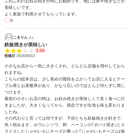
ふわふわのお好み焼きが特にお勧めです。他には豚平焼きなどが
美味しいです。
よく家族で利用させてもらっています。
0
こきりん
さん
鉄板焼きが美味しい
3.00
投稿日
2016/05/13
小さなお店から一気に大きくされ、どんどん店舗を増やしておら
れますね。
こちらの総本店は、少し長めの階段を上がってお店に入るとテー
ブル席とお座敷席があり、かなり広いのでほとんど待たずに席に
つけます。
最初の小さいお店の時は、お好み焼きが美味しくて良く食べに行
きましたが、大きくなってから、残念ですが生地も味も変わりま
したね。
その代わりと言っては何ですが、子供たちも鉄板焼きが好きで、
色々頼みます。ホウレンソウ、卵、ベーコンの｢ポパイ焼き｣とス
ライスしたじゃがいもにチーズが乗った｢じゃがいもチーズ｣は毎