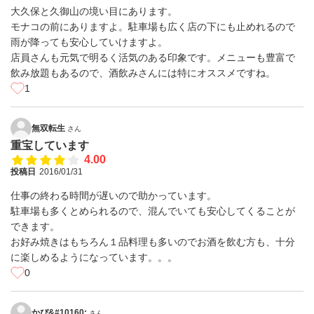
大久保と久御山の境い目にあります。
モナコの前にありますよ。駐車場も広く店の下にも止めれるので
雨が降っても安心していけますよ。
店員さんも元気で明るく活気のある印象です。メニューも豊富で
飲み放題もあるので、酒飲みさんには特にオススメですね。
1
無双転生
さん
重宝しています
4.00
投稿日
2016/01/31
仕事の終わる時間が遅いので助かっています。
駐車場も多くとめられるので、混んでいても安心してくることが
できます。
お好み焼きはもちろん１品料理も多いのでお酒を飲む方も、十分
に楽しめるようになっています。。。
0
かぴ&#10160;
さん