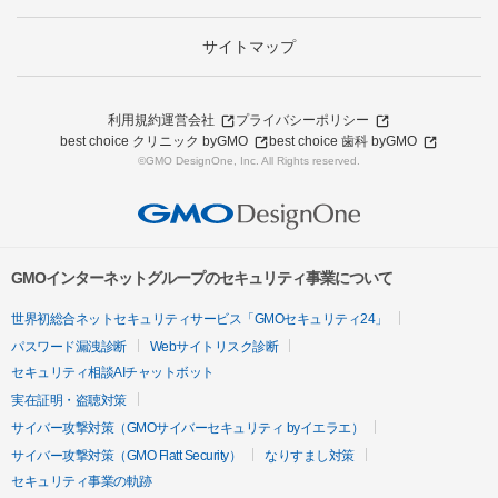
サイトマップ
利用規約
運営会社
プライバシーポリシー
best choice クリニック byGMO
best choice 歯科 byGMO
©GMO DesignOne, Inc. All Rights reserved.
GMOインターネットグループのセキュリティ事業について
世界初総合ネットセキュリティサービス「GMOセキュリティ24」
パスワード漏洩診断
Webサイトリスク診断
セキュリティ相談AIチャットボット
実在証明・盗聴対策
サイバー攻撃対策（GMOサイバーセキュリティ byイエラエ）
サイバー攻撃対策（GMO Flatt Security）
なりすまし対策
セキュリティ事業の軌跡