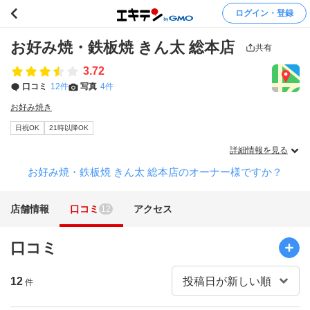
ログイン・登録
お好み焼・鉄板焼 きん太 総本店
共有
3.72
口コミ
12件
写真
4件
お好み焼き
日祝OK
21時以降OK
詳細情報を見る
お好み焼・鉄板焼 きん太 総本店のオーナー様ですか？
店舗情報
口コミ
アクセス
12
口コミ
12
件