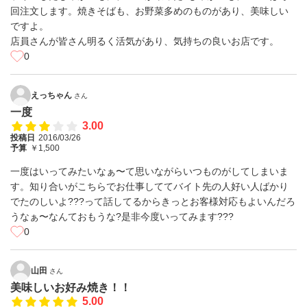
回注文します。焼きそばも、お野菜多めのものがあり、美味しい
ですよ。
店員さんが皆さん明るく活気があり、気持ちの良いお店です。
0
えっちゃん
さん
一度
3.00
投稿日
2016/03/26
予算
￥1,500
一度はいってみたいなぁ〜て思いながらいつものがしてしまいま
す。知り合いがこちらでお仕事しててバイト先の人好い人ばかり
でたのしいよ???って話してるからきっとお客様対応もよいんだろ
うなぁ〜なんておもうな?是非今度いってみます???
0
山田
さん
美味しいお好み焼き！！
5.00