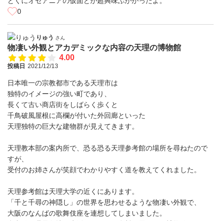
とくにオセアニアの仮面とか超興味ぶかかったよ。
0
りゅう
さん
物凄い外観とアカデミックな内容の天理の博物館
4.00
投稿日
2021/12/13
日本唯一の宗教都市である天理市は
独特のイメージの強い町であり、
長くて古い商店街をしばらく歩くと
千鳥破風屋根に高欄が付いた外回廊といった
天理独特の巨大な建物群が見えてきます。
天理教本部の案内所で、恐る恐る天理参考館の場所を尋ねたので
すが、
受付のお姉さんが笑顔でわかりやすく道を教えてくれました。
天理参考館は天理大学の近くにあります。
「千と千尋の神隠し」の世界を思わせるような物凄い外観で、
大阪のなんばの歌舞伎座を連想してしまいました。