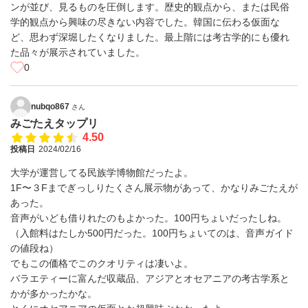
ンが並び、見るものを圧倒します。歴史的観点から、または民俗
学的観点から興味の尽きない内容でした。韓国に伝わる仮面な
ど、思わず深堀したくなりました。最上階には考古学的にも優れ
た品々が展示されていました。
0
nubqo867
さん
みごたえタップリ
4.50
投稿日
2024/02/16
大学が運営してる民族学博物館だったよ。
1F〜３Fまでぎっしりたくさん展示物があって、かなりみごたえが
あった。
音声がいども借りれたのもよかった。100円ちょいだったしね。
（入館料はたしか500円だった。100円ちょいてのは、音声ガイド
の値段ね）
でもこの価格でこのクオリティは凄いよ。
バラエティーに富んだ収蔵品、アジアとオセアニアの考古学系と
かが多かったかな。