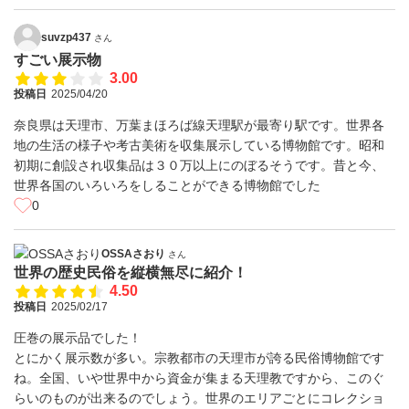
suvzp437
さん
すごい展示物
3.00
投稿日
2025/04/20
奈良県は天理市、万葉まほろば線天理駅が最寄り駅です。世界各
地の生活の様子や考古美術を収集展示している博物館です。昭和
初期に創設され収集品は３０万以上にのぼるそうです。昔と今、
世界各国のいろいろをしることができる博物館でした
0
OSSAさおり
さん
世界の歴史民俗を縦横無尽に紹介！
4.50
投稿日
2025/02/17
圧巻の展示品でした！
とにかく展示数が多い。宗教都市の天理市が誇る民俗博物館です
ね。全国、いや世界中から資金が集まる天理教ですから、このぐ
らいのものが出来るのでしょう。世界のエリアごとにコレクショ