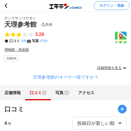
ログイン・登録
テンリサンコウカン
天理参考館
共有
3.28
口コミ
4件
写真
63件
博物館・美術館
日祝OK
詳細情報を見る
天理参考館のオーナー様ですか？
店舗情報
口コミ
写真
アクセス
4
63
口コミ
4
件