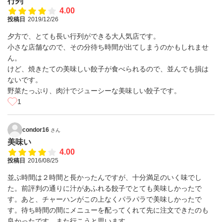
行列
4.00
投稿日
2019/12/26
夕方で、とても長い行列ができる大人気店です。
小さな店舗なので、その分待ち時間が出てしまうのかもしれませ
ん。
けど、焼きたての美味しい餃子が食べられるので、並んでも損は
ないです。
野菜たっぷり、肉汁でジューシーな美味しい餃子です。
1
condor16
さん
美味い
4.00
投稿日
2016/08/25
並ぶ時間は２時間と長かったんですが、十分満足のいく味でし
た。前評判の通りに汁があふれる餃子でとても美味しかったで
す。あと、チャーハンがこの上なくパラパラで美味しかったで
す。待ち時間の間にメニューを配ってくれて先に注文できたのも
良かったです。また行こうと思います。