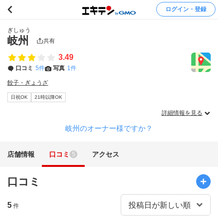
ログイン・登録
ぎしゅう
岐州
共有
3.49
口コミ
5件
写真
1件
餃子・ぎょうざ
日祝OK
21時以降OK
詳細情報を見る
岐州のオーナー様ですか？
店舗情報
口コミ
アクセス
5
口コミ
5
件