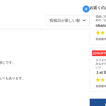
お近くの
気軽に
めの『
oba
名鉄岐阜
20%OF
カラオ
感じです。
みなが
い☆
１st S
ューもあります。
名鉄岐阜