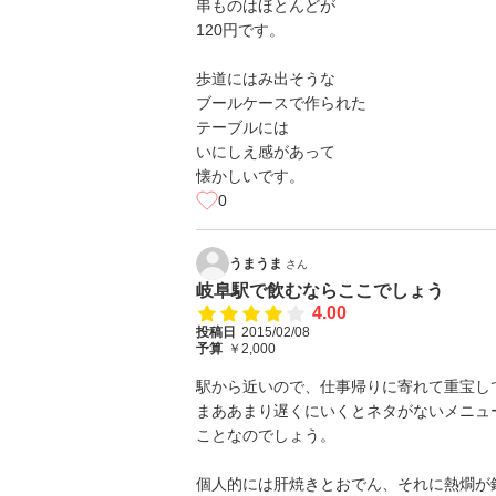
串ものはほとんどが
120円です。
歩道にはみ出そうな
ブールケースで作られた
テーブルには
いにしえ感があって
懐かしいです。
0
うまうま
さん
岐阜駅で飲むならここでしょう
4.00
投稿日
2015/02/08
予算
￥2,000
駅から近いので、仕事帰りに寄れて重宝し
まああまり遅くにいくとネタがないメニュ
ことなのでしょう。
個人的には肝焼きとおでん、それに熱燗が