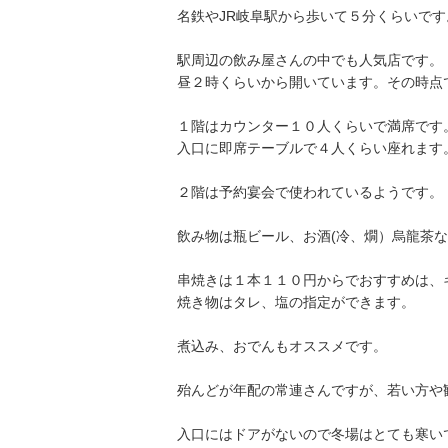
名鉄やJR岐阜駅から歩いて５分くらいです
駅周辺の飲み屋さんの中でも人気店です。
昼２時くらいから開いています。その時点
１階はカウンター１０人くらいで満席です
入口に即席テーブルで４人くらい座れます
２階は予約宴会で使われているようです。
飲み物は瓶ビール、お酒(冷、燗）烏龍茶
串焼きは１本１１０円からでおすすめは、
焼き物はタレ、塩の指定ができます。
煮込み、おでんもオススメです。
殆んどが年配の常連さんですが、若い方や
入口にはドアがないので冬場はとても寒い