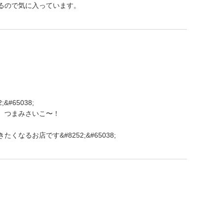
るので気に入っています。
#65038;
、つまみさいこ〜！
るお店です&#8252;&#65038;