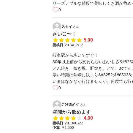
リーズナブルな値段で美味しくお酒が呑め
0
スカイ
さん
さいこ〜！
5.00
投稿日
2014/12/12
岐阜駅から歩いてすぐ！
30年以上前から変わらないおいしさ&#8252;&
とん焼き、焼き豚、肝焼き、どて、おでん
寒い時期は熱燗に決まり&#8252;&#65038;
いまはなかなか行けませんが、何度でも行きたくな
0
ｺﾞﾝﾀのﾊﾟﾊﾟ
さん
昼間から飲めます
4.00
投稿日
2013/01/22
予算
￥1,500