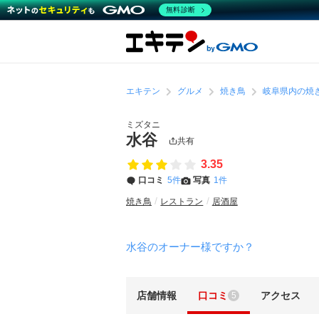
無料診断
エキテン
グルメ
焼き鳥
岐阜県内の焼
ミズタニ
水谷
共有
3.35
口コミ
5件
写真
1件
焼き鳥
レストラン
居酒屋
水谷のオーナー様ですか？
店舗情報
口コミ
アクセス
5