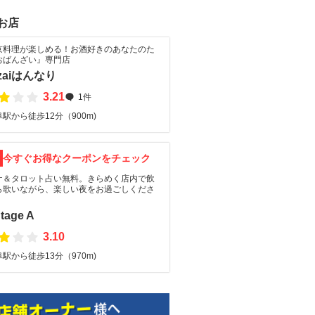
お店
京料理が楽しめる！お酒好きのあなたのた
おばんざい』専門店
nzaiはんなり
3.21
1件
駅から徒歩12分（900m)
F
今すぐお得なクーポンをチェック
ケ＆タロット占い無料。きらめく店内で飲
ら歌いながら、楽しい夜をお過ごしくださ
tage A
3.10
駅から徒歩13分（970m)