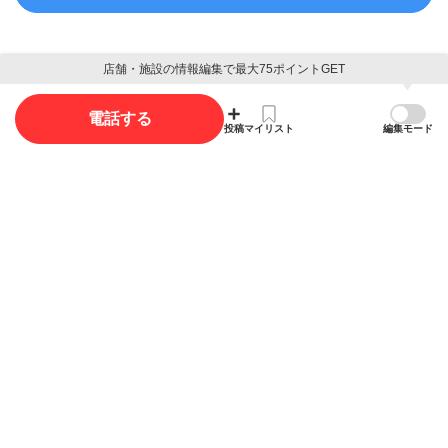
店舗・施設の情報編集で最大75ポイントGET
電話する
概要
投稿
マイリスト
編集モード
店舗名
プレ・ステージ
ジャンル
バー
電話番号
042-554-4354
住所
東京都羽村市羽1974-17