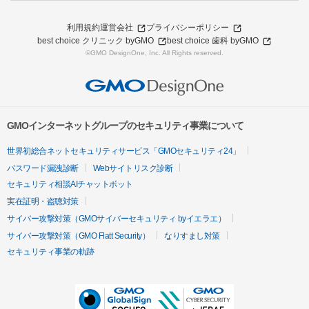
利用規約
運営会社
プライバシーポリシー
best choice クリニック byGMO
best choice 歯科 byGMO
©GMO DesignOne, Inc. All Rights reserved.
GMOインターネットグループのセキュリティ事業について
世界初総合ネットセキュリティサービス「GMOセキュリティ24」
パスワード漏洩診断
Webサイトリスク診断
セキュリティ相談AIチャットボット
実在証明・盗聴対策
サイバー攻撃対策（GMOサイバーセキュリティ byイエラエ）
サイバー攻撃対策（GMO Flatt Security）
なりすまし対策
セキュリティ事業の軌跡