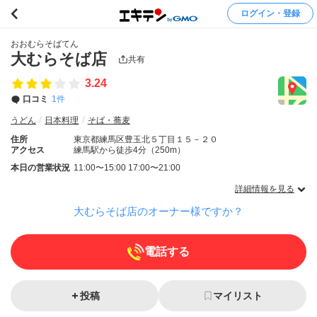
ログイン・登録
おおむらそばてん
大むらそば店
共有
3.24
口コミ
1件
うどん
日本料理
そば・蕎麦
住所
東京都練馬区豊玉北５丁目１５－２０
アクセス
練馬駅から徒歩4分（250m）
本日の営業状況
11:00〜15:00 17:00〜21:00
詳細情報を見る
大むらそば店のオーナー様ですか？
電話する
投稿
マイリスト