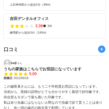
上石神井駅から徒歩2分（99m)
吉田デンタルオフィス
3.36
3件
練馬駅から徒歩3分（240m)
口コミ
kaiji
さん
うちの家族はこちらでお世話になっています
5.00
投稿日
2011/06/18
この歯医者さんには、もう二十年程度お世話になっています。
当初から、医師の説明がとても分かりやすく親切で好印象です。
待合室もモダンで落ち着いた印象です。
私は余り虫歯にはならない人間なので虫歯で診て貰うことは余り
なく、年一回の歯石の除去等で利用しています。