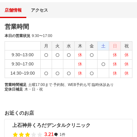
店舗情報
アクセス
営業時間
本日の営業状況
9:30〜17:00
月
火
水
木
金
土
日
祝
9:30~13:00
休
休
休
9:30~17:00
休
休
休
14:30~19:00
休
休
休
営業時間補足
土曜17:00まで 予約制、WEB予約も可 臨時休診あり
定休日補足
木・日・祝
お近くのお店
上石神井くろだデンタルクリニック
3.21
1件