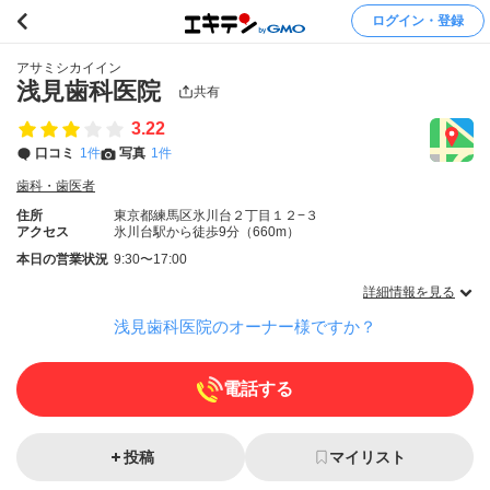
ログイン・登録
アサミシカイイン
浅見歯科医院
共有
3.22
口コミ
1件
写真
1件
歯科・歯医者
住所
東京都練馬区氷川台２丁目１２−３
アクセス
氷川台駅から徒歩9分（660m）
本日の営業状況
9:30〜17:00
詳細情報を見る
浅見歯科医院のオーナー様ですか？
電話する
投稿
マイリスト