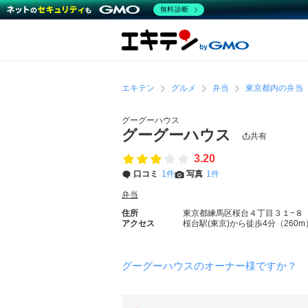
無料診断
エキテン
グルメ
弁当
東京都内の弁当
グーグーハウス
グーグーハウス
共有
3.20
口コミ
1件
写真
1件
弁当
住所
東京都練馬区桜台４丁目３１−８
アクセス
桜台駅(東京)から徒歩4分（260m
グーグーハウスのオーナー様ですか？