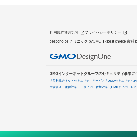
利用規約
運営会社
プライバシーポリシー
best choice クリニック byGMO
best choice 歯科
GMOインターネットグループのセキュリティ事業に
世界初総合ネットセキュリティサービス「GMOセキュリティ2
実在証明・盗聴対策
サイバー攻撃対策（GMOサイバーセキ