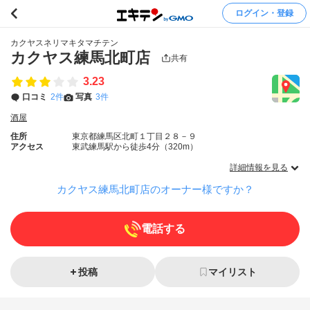
ログイン・登録
カクヤスネリマキタマチテン
カクヤス練馬北町店
共有
3.23
口コミ
2件
写真
3件
酒屋
住所
東京都練馬区北町１丁目２８－９
アクセス
東武練馬駅から徒歩4分（320m）
詳細情報を見る
カクヤス練馬北町店のオーナー様ですか？
電話する
投稿
マイリスト