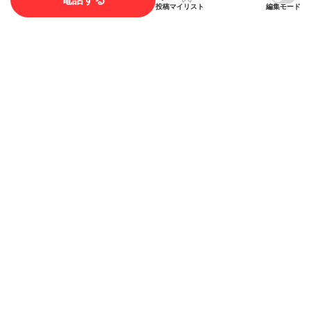
投稿
マイリスト
編集モード
写真投稿で最大35ポイント獲得できます。
写真を投稿する
概要
店舗名
あしながおじさん富士見台店
ジャンル
バー
電話番号