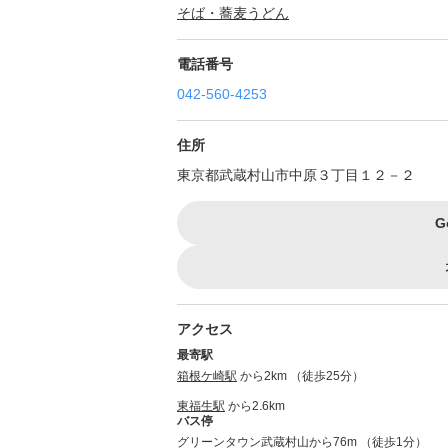
そば・蕎麦
うどん
電話番号
042-560-4253
住所
東京都武蔵村山市中原３丁目１２－２
G
アクセス
最寄駅
箱根ケ崎駅
から2km （徒歩25分）
東福生駅
から2.6km
バス停
グリーンタウン武蔵村山から76m （徒歩1分）