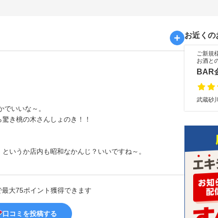
お近くの
ご新規
お酒と
BAR
武蔵砂川
かでいいな～。
ら驚き桃の木さんしょのき！！
定、というか店内も昭和なかんじ？いいですね～。
で最大75ポイント獲得できます
口コミを投稿する