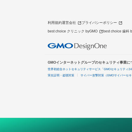
利用規約
運営会社
プライバシーポリシー
best choice クリニック byGMO
best choice 歯科
GMOインターネットグループのセキュリティ事業に
世界初総合ネットセキュリティサービス「GMOセキュリティ2
実在証明・盗聴対策
サイバー攻撃対策（GMOサイバーセキ