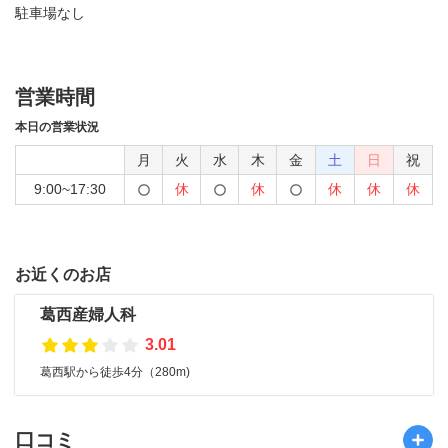
駐車場なし
営業時間
本日の営業状況
月
火
水
木
金
土
日
祝
9:00~17:30
休
休
休
休
休
お近くのお店
葛西産婦人科
3.01
葛西駅から徒歩4分（280m)
口コミ