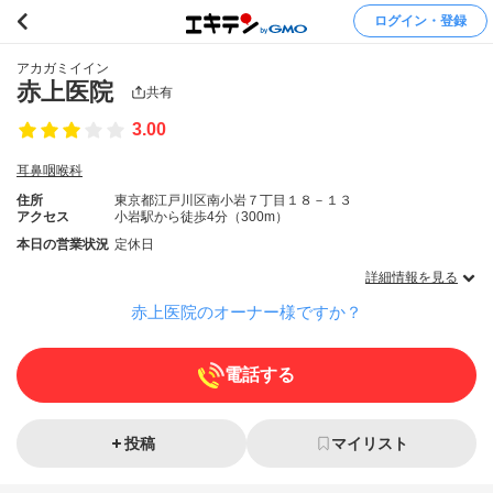
ログイン・登録
アカガミイイン
赤上医院
共有
3.00
耳鼻咽喉科
住所
東京都江戸川区南小岩７丁目１８－１３
アクセス
小岩駅から徒歩4分（300m）
本日の営業状況
定休日
詳細情報を見る
赤上医院のオーナー様ですか？
電話する
投稿
マイリスト