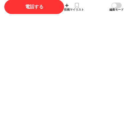
電話する
投稿
マイリスト
編集モード
写真
写真投稿で最大35ポイント獲得できます。
写真を投稿する
概要
店舗名
ナミ
波
ジャンル