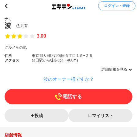
ログイン・登録
ナミ
波
共有
3.00
グルメその他
住所
東京都大田区西蒲田５丁目１５−２６
アクセス
蒲田駅から徒歩6分（460m）
詳細情報を見る
波のオーナー様ですか？
電話する
投稿
マイリスト
店舗情報