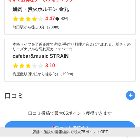
焼肉・炭火ホルモン 金丸
4.47
43件
蒲田駅から徒歩3分（230m)
本格ライブを至近距離で満喫♪手作り料理と音楽に包まれる、駅チカの
リーズナブルな隠れ家カフェバー☆
cafebar&music STRAIN
3.10
梅屋敷駅(東京)から徒歩3分（190m)
口コミ
口コミ投稿で最大85ポイント獲得できます
口コミを投稿する
店舗・施設の情報編集で最大75ポイントGET