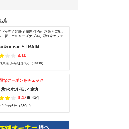
お店
イブを至近距離で満喫♪手作り料理と音楽に
る、駅チカのリーズナブルな隠れ家カフェ
bar&music STRAIN
3.10
(東京)から徒歩3分（190m)
得なクーポンをチェック
・炭火ホルモン 金丸
4.47
43件
ら徒歩3分（230m)