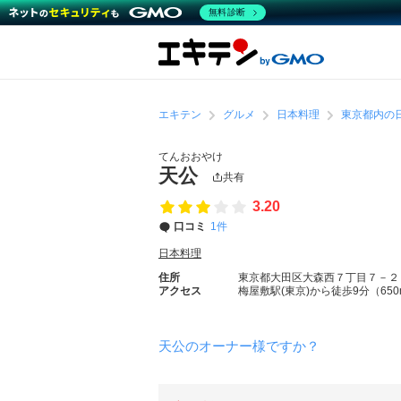
無料診断
エキテン
グルメ
日本料理
東京都内の
てんおおやけ
天公
共有
3.20
口コミ
1件
日本料理
住所
東京都大田区大森西７丁目７－２
アクセス
梅屋敷駅(東京)から徒歩9分（650
天公のオーナー様ですか？