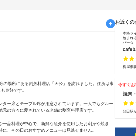
お近くの
本格ラ
包まれ
バー☆
cafe
梅屋敷駅
8分の場所にある割烹料理店「天公」を訪れました。住所は東
今すぐお
スも良好です。
焼肉
ンター席とテーブル席が用意されています。一人でもグルー
地元の方々に愛されている老舗の割烹料理店です。
蒲田駅か
や一品料理が中心で、新鮮な魚介を使用したお刺身や焼き
特に、その日のおすすめメニューは見逃せません。