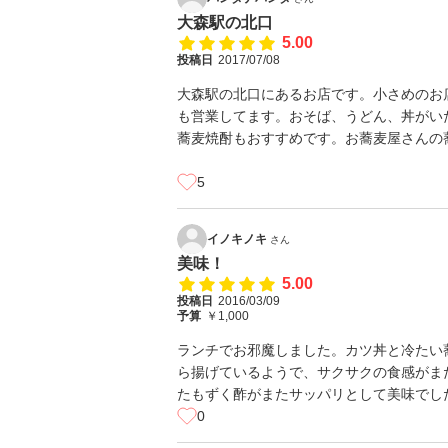
大森駅の北口
5.00
投稿日
2017/07/08
大森駅の北口にあるお店です。小さめのお
も営業してます。おそば、うどん、丼がい
蕎麦焼酎もおすすめです。お蕎麦屋さんの
5
イノキノキ
さん
美味！
5.00
投稿日
2016/03/09
予算
￥1,000
ランチでお邪魔しました。カツ丼と冷たい
ら揚げているようで、サクサクの食感がま
たもずく酢がまたサッパリとして美味でし
0