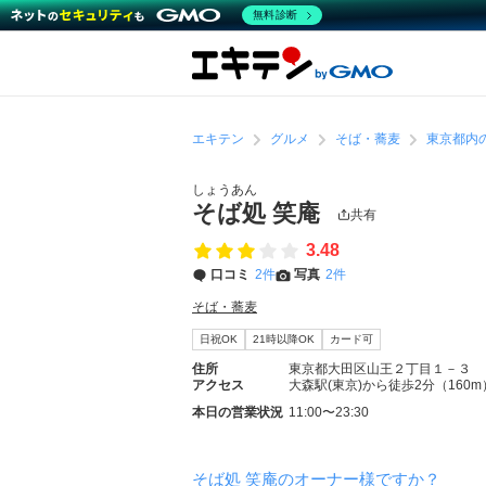
無料診断
エキテン
グルメ
そば・蕎麦
東京都内
しょうあん
そば処 笑庵
共有
3.48
口コミ
2件
写真
2件
そば・蕎麦
日祝OK
21時以降OK
カード可
住所
東京都大田区山王２丁目１－３
アクセス
大森駅(東京)から徒歩2分（160m
本日の営業状況
11:00〜23:30
そば処 笑庵のオーナー様ですか？