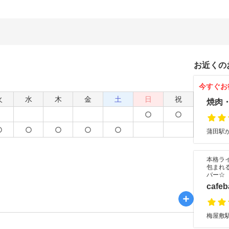
お近くの
今すぐお
火
水
木
金
土
日
祝
焼肉
蒲田駅か
本格ラ
包まれ
バー☆
cafe
梅屋敷駅