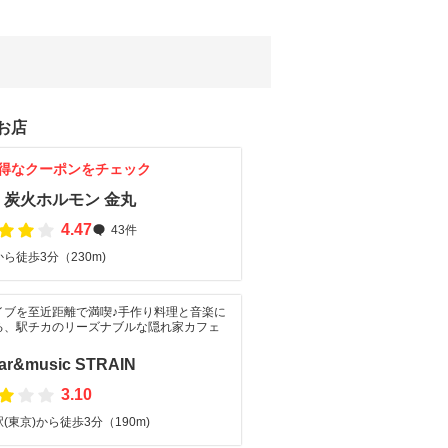
お店
得なクーポンをチェック
・炭火ホルモン 金丸
4.47
43件
ら徒歩3分（230m)
イブを至近距離で満喫♪手作り料理と音楽に
る、駅チカのリーズナブルな隠れ家カフェ
bar&music STRAIN
3.10
(東京)から徒歩3分（190m)