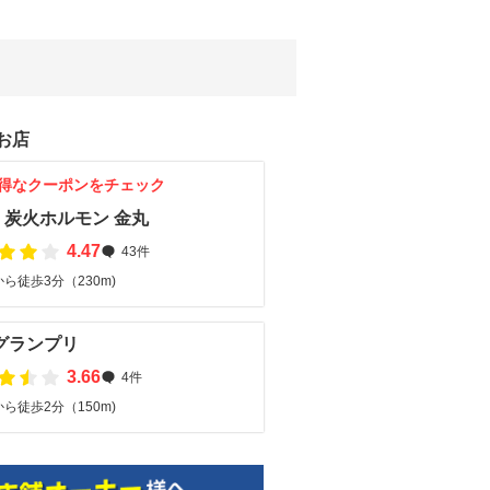
お店
得なクーポンをチェック
・炭火ホルモン 金丸
4.47
43件
ら徒歩3分（230m)
グランプリ
3.66
4件
ら徒歩2分（150m)