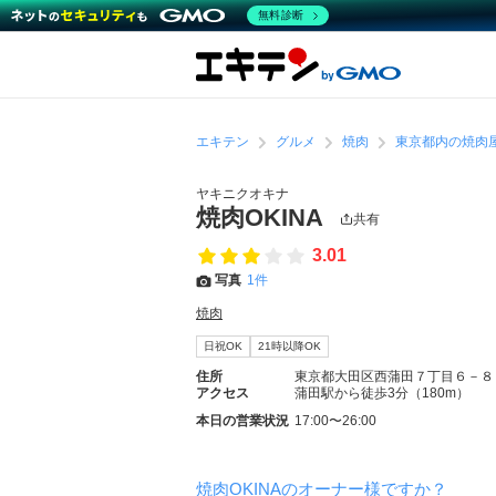
無料診断
エキテン
グルメ
焼肉
東京都内の焼肉
ヤキニクオキナ
焼肉OKINA
共有
3.01
写真
1件
焼肉
日祝OK
21時以降OK
住所
東京都大田区西蒲田７丁目６－８
アクセス
蒲田駅から徒歩3分（180m）
本日の営業状況
17:00〜26:00
焼肉OKINAのオーナー様ですか？