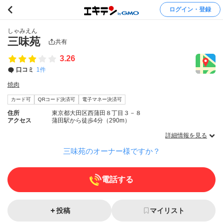
ログイン・登録
しゃみえん
三味苑
共有
3.26
口コミ
1件
焼肉
カード可
QRコード決済可
電子マネー決済可
住所
東京都大田区西蒲田８丁目３－８
アクセス
蒲田駅から徒歩4分（290m）
詳細情報を見る
三味苑のオーナー様ですか？
電話する
投稿
マイリスト