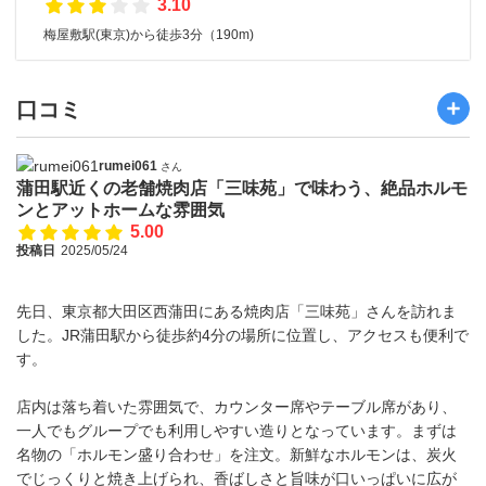
3.10
梅屋敷駅(東京)から徒歩3分（190m)
口コミ
rumei061
さん
蒲田駅近くの老舗焼肉店「三味苑」で味わう、絶品ホルモ
ンとアットホームな雰囲気
5.00
投稿日
2025/05/24
先日、東京都大田区西蒲田にある焼肉店「三味苑」さんを訪れま
した。JR蒲田駅から徒歩約4分の場所に位置し、アクセスも便利で
す。
店内は落ち着いた雰囲気で、カウンター席やテーブル席があり、
一人でもグループでも利用しやすい造りとなっています。まずは
名物の「ホルモン盛り合わせ」を注文。新鮮なホルモンは、炭火
でじっくりと焼き上げられ、香ばしさと旨味が口いっぱいに広が