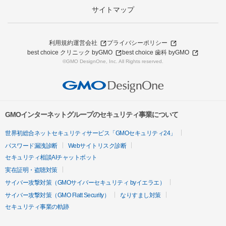
サイトマップ
利用規約
運営会社
プライバシーポリシー
best choice クリニック byGMO
best choice 歯科 byGMO
©GMO DesignOne, Inc. All Rights reserved.
GMOインターネットグループのセキュリティ事業について
世界初総合ネットセキュリティサービス「GMOセキュリティ24」
パスワード漏洩診断
Webサイトリスク診断
セキュリティ相談AIチャットボット
実在証明・盗聴対策
サイバー攻撃対策（GMOサイバーセキュリティ byイエラエ）
サイバー攻撃対策（GMO Flatt Security）
なりすまし対策
セキュリティ事業の軌跡