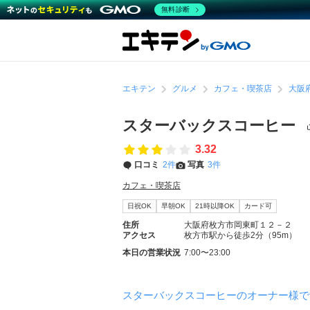
無料診断
エキテン
グルメ
カフェ・喫茶店
大阪
スターバックスコーヒー
3.32
口コミ
2件
写真
3件
カフェ・喫茶店
日祝OK
早朝OK
21時以降OK
カード可
住所
大阪府枚方市岡東町１２－２
アクセス
枚方市駅から徒歩2分（95m）
本日の営業状況
7:00〜23:00
スターバックスコーヒーのオーナー様で