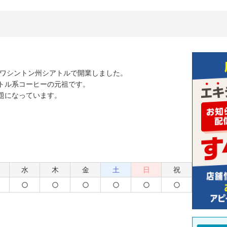
国ワシントン州シアトルで開業しました。
トル系コーヒーの元祖です。
題になっています。
水
木
金
土
日
祝