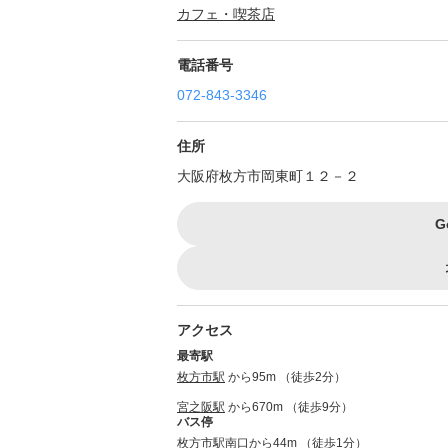
カフェ・喫茶店
電話番号
072-843-3346
住所
大阪府枚方市岡東町１２－２
G
アクセス
最寄駅
枚方市駅
から95m （徒歩2分）
宮之阪駅
から670m （徒歩9分）
バス停
枚方市駅南口から44m （徒歩1分）