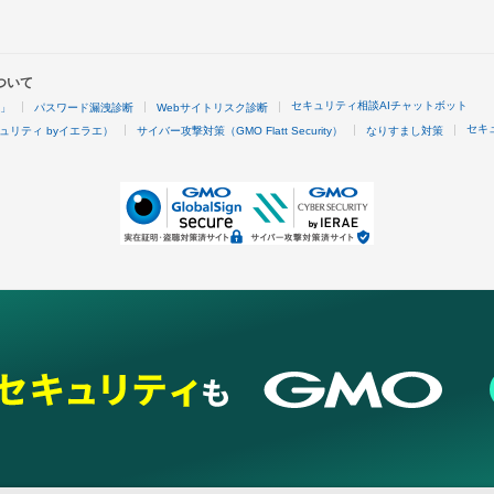
ついて
セキュリティ相談AIチャットボット
4」
パスワード漏洩診断
Webサイトリスク診断
セキ
ュリティ byイエラエ）
サイバー攻撃対策（GMO Flatt Security）
なりすまし対策