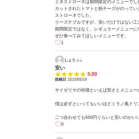
ミネストローネは期間限定のメニューでし
カットされたトマトと粉チーズがのってい
ストローネでした。
リーズナブルですが、安いだけではない工
期間限定ではなく、レギュラーメニューに
ぜひ食べてみてほしいメニューです。
1
しょう
さん
安い
5.00
投稿日
2015/05/19
サイゼリヤの特徴といえば安さとメニューの豊
僕は必ずといってもいいほどミラノ風ドリア
二つ合わせても600円ぐらいと安いのかいいで
0