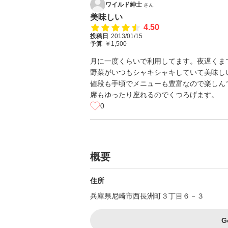
ワイルド紳士
さん
美味しい
4.50
投稿日
2013/01/15
予算
￥1,500
月に一度くらいで利用してます。夜遅くま
野菜がいつもシャキシャキしていて美味し
値段も手頃でメニューも豊富なので楽しん
席もゆったり座れるのでくつろげます。
0
概要
住所
兵庫県尼崎市西長洲町３丁目６－３
G