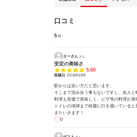
口コミ
5
件
さーさん
さん
安定の美味さ
5.00
投稿日
2019/01/09
駅からは近い方だと思います。
そこまで混み合う事もないですし、友人と
料理も安価で美味しく、ピザ等の料理が美
トイレの清掃まで綺麗に行き届いていると
またいきます！
0
ゲスト
さん