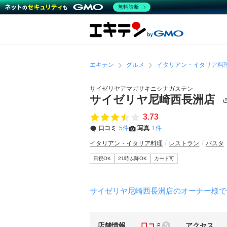
無料診断
エキテン
グルメ
イタリアン・イタリア料
サイゼリヤアマガサキニシナガステン
サイゼリヤ尼崎西長洲店
3.73
口コミ
5件
写真
1件
イタリアン・イタリア料理
レストラン
パスタ
日祝OK
21時以降OK
カード可
サイゼリヤ尼崎西長洲店のオーナー様で
店舗情報
口コミ
アクセス
5