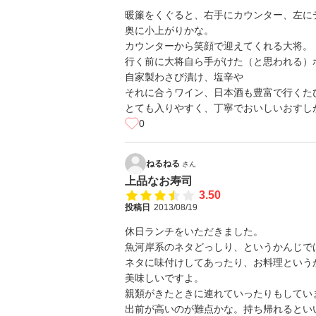
暖簾をくぐると、右手にカウンター、左に
奥に小上がりかな。
カウンターから笑顔で迎えてくれる大将。
行く前に大将自ら手がけた（と思われる）
自家製わさび漬け、塩辛や
それに合うワイン、日本酒も豊富で行くた
とても入りやすく、丁寧でおいしいおすし
0
ねるねる
さん
上品なお寿司
3.50
投稿日
2013/08/19
休日ランチをいただきました。
魚河岸系のネタどっしり、というかんじで
ネタに味付けしてあったり、お料理という
美味しいですよ。
親類がきたときに連れていったりもしてい
出前が高いのが難点かな。持ち帰れるとい