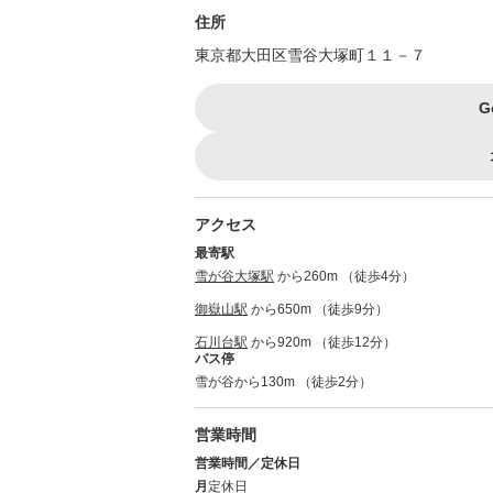
住所
東京都大田区雪谷大塚町１１－７
G
アクセス
最寄駅
雪が谷大塚駅
から260m （徒歩4分）
御嶽山駅
から650m （徒歩9分）
石川台駅
から920m （徒歩12分）
バス停
雪が谷から130m （徒歩2分）
営業時間
営業時間／定休日
月
定休日