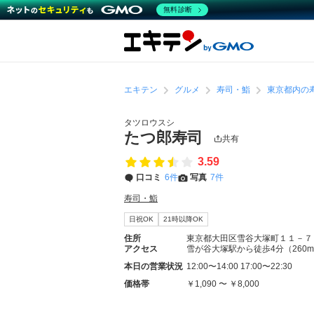
無料診断
エキテン
グルメ
寿司・鮨
東京都内の
タツロウスシ
たつ郎寿司
共有
3.59
口コミ
6件
写真
7件
寿司・鮨
日祝OK
21時以降OK
住所
東京都大田区雪谷大塚町１１－７
アクセス
雪が谷大塚駅から徒歩4分（260
本日の営業状況
12:00〜14:00 17:00〜22:30
価格帯
￥1,090 〜 ￥8,000