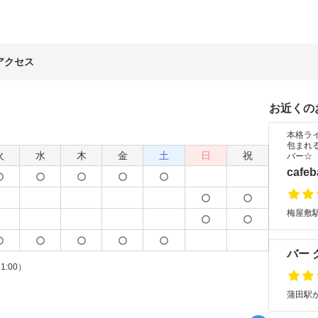
アクセス
お近くの
本格ラ
包まれ
火
水
木
金
土
日
祝
バー☆
cafe
梅屋敷駅
バー 
21:00）
蒲田駅か