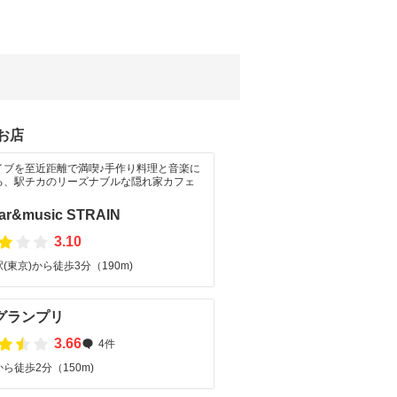
お店
イブを至近距離で満喫♪手作り料理と音楽に
る、駅チカのリーズナブルな隠れ家カフェ
bar&music STRAIN
3.10
(東京)から徒歩3分（190m)
グランプリ
3.66
4件
ら徒歩2分（150m)