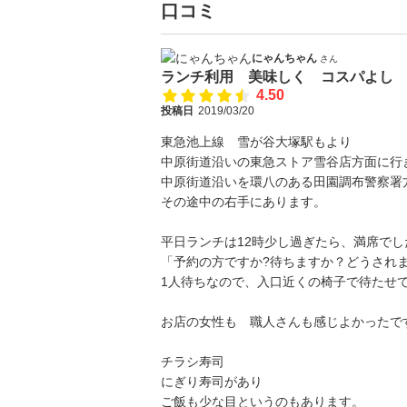
口コミ
にゃんちゃん
さん
ランチ利用 美味しく コスパよし
4.50
投稿日
2019/03/20
東急池上線 雪が谷大塚駅もより
中原街道沿いの東急ストア雪谷店方面に行
中原街道沿いを環八のある田園調布警察署
その途中の右手にあります。
平日ランチは12時少し過ぎたら、満席でし
「予約の方ですか?待ちますか？どうされ
1人待ちなので、入口近くの椅子で待たせ
お店の女性も 職人さんも感じよかったで
チラシ寿司
にぎり寿司があり
ご飯も少な目というのもあります。