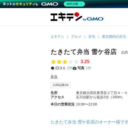
無料診断
エキテン
グルメ
弁当
東京都内の弁当
たきたて弁当 雪ケ谷店
共
3.25
口コミ
1件
写真
1件
弁当
21時以降OK
住所
東京都大田区東雪谷２丁目４－４
アクセス
石川台駅から徒歩2分（160m）
本日の営業状況
10:00〜22:00
たきたて弁当 雪ケ谷店のオーナー様で