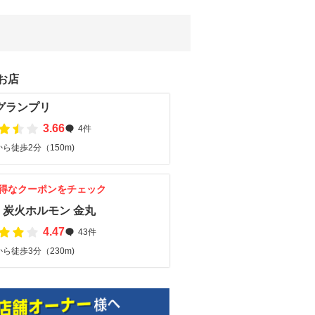
お店
グランプリ
3.66
4件
ら徒歩2分（150m)
得なクーポンをチェック
・炭火ホルモン 金丸
4.47
43件
ら徒歩3分（230m)