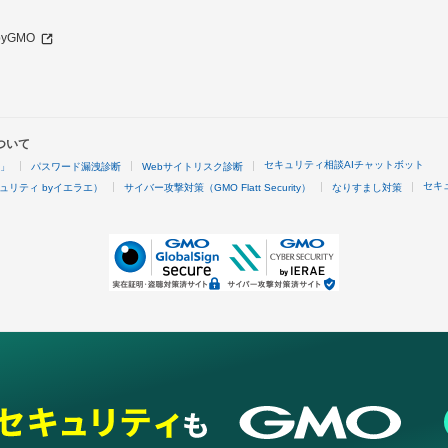
 byGMO
ついて
セキュリティ相談AIチャットボット
4」
パスワード漏洩診断
Webサイトリスク診断
セキ
ュリティ byイエラエ）
サイバー攻撃対策（GMO Flatt Security）
なりすまし対策