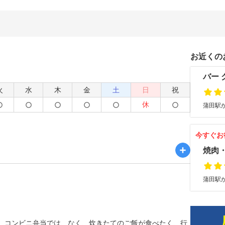
お近くの
バー 
火
水
木
金
土
日
祝
休
蒲田駅か
今すぐお
焼肉
蒲田駅か
、コンビニ弁当では、なく、炊きたてのご飯が食べたく、行