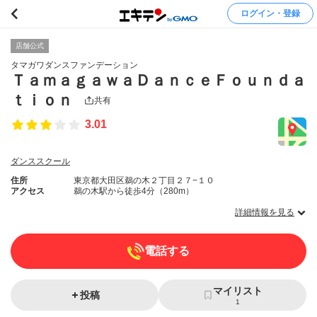
ログイン・登録
店舗公式
タマガワダンスファンデーション
ＴａｍａｇａｗａＤａｎｃｅＦｏｕｎｄａ
ｔｉｏｎ
共有
3.01
ダンススクール
住所
東京都大田区鵜の木２丁目２７−１０
アクセス
鵜の木駅から徒歩4分（280m）
詳細情報を見る
電話する
マイリスト
投稿
1