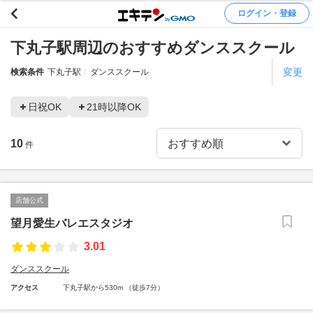
ログイン・登録
下丸子駅周辺のおすすめダンススクール
変更
検索条件
下丸子駅
ダンススクール
日祝OK
21時以降OK
10
件
店舗公式
望月愛生バレエスタジオ
3.01
ダンススクール
アクセス
下丸子駅から530m （徒歩7分）