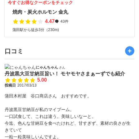
今すぐお得なクーポンをチェック
焼肉・炭火ホルモン 金丸
4.47
43件
蒲田駅から徒歩3分（230m)
口コミ
にゃんちゃん
さん
丹波黒大豆甘納豆旨い！ モヤモヤさまぁーずでも紹介
5.00
投稿日
2017/03/13
蒲田木村屋 谷口商店さん おすすめです。
丹波黒豆甘納豆が私のマイブーム。
一口試食して、これは違う。美味しいなーと。
今迄、色んな甘納豆を食べたけれど、甘すぎず、素材の良さが生
きていて
一粒一粒美味しいんですよ。