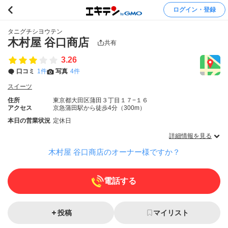
ログイン・登録
タニグチシヨウテン
木村屋 谷口商店
共有
3.26
口コミ
1件
写真
4件
スイーツ
住所
東京都大田区蒲田３丁目１７−１６
アクセス
京急蒲田駅から徒歩4分（300m）
本日の営業状況
定休日
詳細情報を見る
木村屋 谷口商店のオーナー様ですか？
電話する
投稿
マイリスト