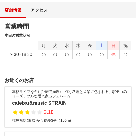
店舗情報
アクセス
営業時間
本日の営業状況
月
火
水
木
金
土
日
祝
9:30~18:30
休
お近くのお店
本格ライブを至近距離で満喫♪手作り料理と音楽に包まれる、駅チカの
リーズナブルな隠れ家カフェバー☆
cafebar&music STRAIN
3.10
梅屋敷駅(東京)から徒歩3分（190m)