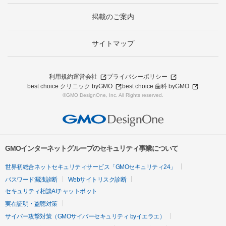
掲載のご案内
サイトマップ
利用規約
運営会社
プライバシーポリシー
best choice クリニック byGMO
best choice 歯科 byGMO
©GMO DesignOne, Inc. All Rights reserved.
GMOインターネットグループのセキュリティ事業について
世界初総合ネットセキュリティサービス「GMOセキュリティ24」
パスワード漏洩診断
Webサイトリスク診断
セキュリティ相談AIチャットボット
実在証明・盗聴対策
サイバー攻撃対策（GMOサイバーセキュリティ byイエラエ）