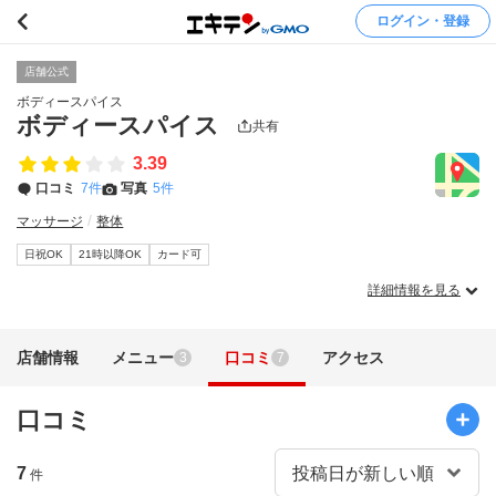
ログイン・登録
店舗公式
ボディースパイス
ボディースパイス
共有
3.39
口コミ
7件
写真
5件
マッサージ
整体
日祝OK
21時以降OK
カード可
詳細情報を見る
店舗情報
メニュー
口コミ
アクセス
3
7
口コミ
7
件