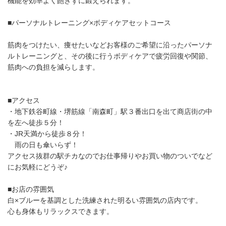
機能を効率よく飽きずに鍛えられます。
■パーソナルトレーニング×ボディケアセットコース
筋肉をつけたい、痩せたいなどお客様のご希望に沿ったパーソナ
ルトレーニングと、その後に行うボディケアで疲労回復や関節、
筋肉への負担を減らします。
■アクセス
・地下鉄谷町線・堺筋線「南森町」駅３番出口を出て商店街の中
を左へ徒歩５分！
・JR天満から徒歩８分！
雨の日も傘いらず！
アクセス抜群の駅チカなのでお仕事帰りやお買い物のついでなど
にお気軽にどうぞ♪
■お店の雰囲気
白×ブルーを基調とした洗練された明るい雰囲気の店内です。
心も身体もリラックスできます。