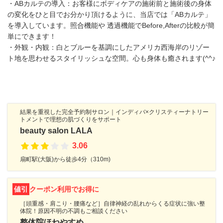
・ABカルテの導入：お客様にボディケアの施術前と施術後の身体
の変化をひと目でお分かり頂けるように、当店では「ABカルテ」
を導入しています。照合機能や 透過機能でBefore,Afterの比較が簡
単にできます！
・外観・内観：白とブルーを基調にしたアメリカ西海岸のリゾー
ト地を思わせるスタイリッシュな空間。心も身体も癒されます(^^♪
結果を重視した完全予約制サロン｜インディバ×クリスティーナトリー
トメントで理想の肌づくりをサポート
beauty salon LALA
3.06
扇町駅(大阪)から徒歩4分（310m)
値引
クーポン利用でお得に
［頭重感・肩こり・腰痛など］自律神経の乱れからくる症状に強い整
体院！原因不明の不調もご相談ください
整体院ほねやすめ