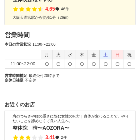
4.65
46件
大阪天満宮駅から徒歩1分（26m)
営業時間
本日の営業状況
11:00〜22:00
月
火
水
木
金
土
日
祝
11:00~22:00
営業時間補足
最終受付20時まで
定休日補足
不定休
お近くのお店
肩のつらさや腰の重さに悩む女性の味方｜身体が変わることで、やり
たいことを諦めなくて良い人生へ。
整体院 晴〜AOZORA〜
3.41
2件