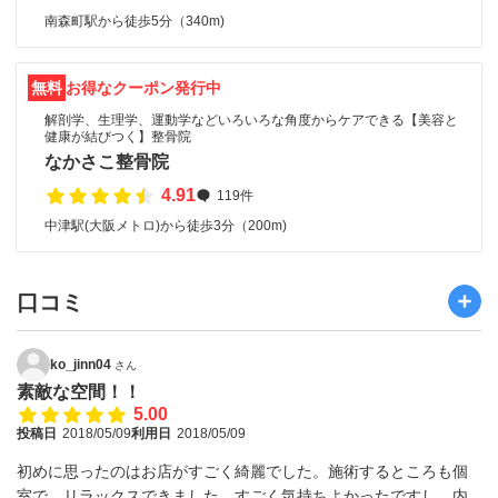
南森町駅から徒歩5分（340m)
無料
お得なクーポン発行中
解剖学、生理学、運動学などいろいろな角度からケアできる【美容と
健康が結びつく】整骨院
なかさこ整骨院
4.91
119件
中津駅(大阪メトロ)から徒歩3分（200m)
口コミ
ko_jinn04
さん
素敵な空間！！
5.00
投稿日
2018/05/09
利用日
2018/05/09
初めに思ったのはお店がすごく綺麗でした。施術するところも個
室で、リラックスできました。すごく気持ちよかったですし、内