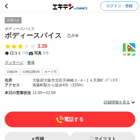
ログイン・登録
店舗公式
ボディースパイス
ボディースパイス
共有
3.39
口コミ
7件
写真
5件
マッサージ
整体
日祝OK
21時以降OK
カード可
住所
大阪府大阪市北区天神橋３−４−１４天満ｶﾞｰﾃﾞﾝ２F
アクセス
南森町駅から徒歩4分（320m）
本日の営業状況
11:00〜22:00
詳細情報を見る
電話する
投稿
マイリスト