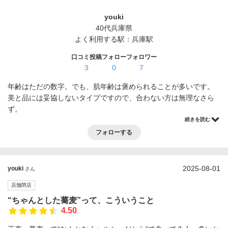
ログイン・登録
youki
40代
兵庫県
よく利用する駅：
兵庫駅
口コミ投稿
フォロー
フォロワー
3
0
7
年齢はただの数字。でも、肌年齢は褒められることが多いです。
美と品には妥協しないタイプですので、合わない方は無理なさら
ず。
続きを読む
フォローする
2025-08-01
youki
さん
店舗閉店
“ちゃんとした蕎麦”って、こういうこと
4.50