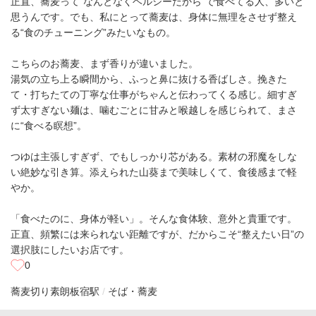
正直、蕎麦って“なんとなくヘルシーだから”で食べてる人、多いと
思うんです。でも、私にとって蕎麦は、身体に無理をさせず整え
る“食のチューニング”みたいなもの。
こちらのお蕎麦、まず香りが違いました。
湯気の立ち上る瞬間から、ふっと鼻に抜ける香ばしさ。挽きた
て・打ちたての丁寧な仕事がちゃんと伝わってくる感じ。細すぎ
ず太すぎない麺は、噛むごとに甘みと喉越しを感じられて、まさ
に“食べる瞑想”。
つゆは主張しすぎず、でもしっかり芯がある。素材の邪魔をしな
い絶妙な引き算。添えられた山葵まで美味しくて、食後感まで軽
やか。
「食べたのに、身体が軽い」。そんな食体験、意外と貴重です。
正直、頻繁には来られない距離ですが、だからこそ“整えたい日”の
選択肢にしたいお店です。
0
蕎麦切り素朗
板宿駅
そば・蕎麦