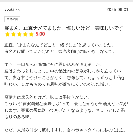
2025-08-01
youki
さん
全体公開
豚まん、正直ナメてました。悔しいけど、美味しいです
5.00
正直、“豚まんなんてどこも一緒でしょ”と思っていました。
有名とは聞いていたけれど、観光客向けの味かな…なんて。
でも、一口食べた瞬間にその思い込みが消えました。
皮はふわっとしっとり。中の餡は肉の旨みがしっかり立ってい
て、変な甘さや脂っこさがなく、想像していたよりずっと上品な
味わい。しかも冷めても風味が落ちにくいのがまた憎い。
店構えは庶民的だけど、味には手抜きがない。
こういう“質実剛健な美味しさ”って、最近なかなか出会えない気が
します。実家の母に送ってあげたくなるような、ちょっとした温
もりのある味。
ただ、人混みは少し疲れますし、食べ歩きスタイルは私の性には