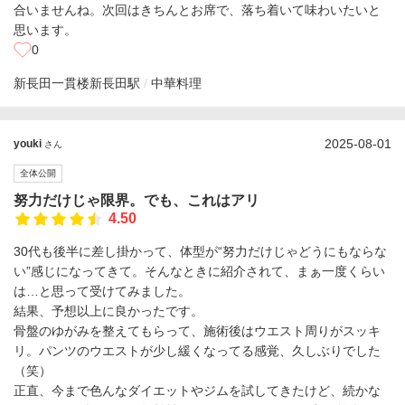
合いませんね。次回はきちんとお席で、落ち着いて味わいたいと
思います。
0
新長田一貫楼
新長田駅
中華料理
2025-08-01
youki
さん
全体公開
努力だけじゃ限界。でも、これはアリ
4.50
30代も後半に差し掛かって、体型が“努力だけじゃどうにもならな
い”感じになってきて。そんなときに紹介されて、まぁ一度くらい
は…と思って受けてみました。
結果、予想以上に良かったです。
骨盤のゆがみを整えてもらって、施術後はウエスト周りがスッキ
リ。パンツのウエストが少し緩くなってる感覚、久しぶりでした
（笑）
正直、今まで色んなダイエットやジムを試してきたけど、続かな