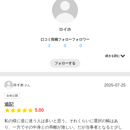
ログイン・登録
ロイホ
口コミ投稿
フォロー
フォロワー
2
0
0
続きを読む
フォローする
2025-07-25
ロイホ
さん
全体公開
追記
5.00
私の様に道に迷う人は多いと思う。それくらいに選択の幅はあ
り、一方でその中身との乖離が激しい。だが当事者となると少し