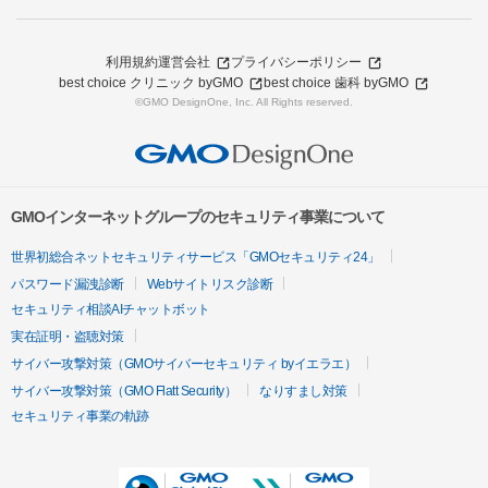
利用規約
運営会社
プライバシーポリシー
best choice クリニック byGMO
best choice 歯科 byGMO
©GMO DesignOne, Inc. All Rights reserved.
GMOインターネットグループのセキュリティ事業について
世界初総合ネットセキュリティサービス「GMOセキュリティ24」
パスワード漏洩診断
Webサイトリスク診断
セキュリティ相談AIチャットボット
実在証明・盗聴対策
サイバー攻撃対策（GMOサイバーセキュリティ byイエラエ）
サイバー攻撃対策（GMO Flatt Security）
なりすまし対策
セキュリティ事業の軌跡