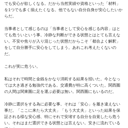
でも安心が欲しくなる。だから当然実績や資格といった「材料」
を1つでも多く揃えたくなる。他でもない自分自身が安心したいか
らだ。
当事者として感じるのは「当事者として安心を感じる内容」はと
ても危ういという事。冷静な判断ができる状態とはとても言えな
い。不安や焦りが入り混じった状態だからこそ「都合よく解釈」
をして自分勝手に安心をしてしまう。あれこれ考えたくないの
だ。
これが実に危うい。
私はそれで時間と金銭をかなり消耗する結果を招いた。今となっ
ては大き過ぎる勉強代である。交通費が特に高くついた。関西圏
の人間は関東圏に足を運ぶ必要は無い。関西圏にもいるのだ。
冷静に選択をする為に必要な事。それは「安心」を履き違えない
事だ。「ここに来たら大丈夫」「もう大丈夫」といった結果を保
証される様な安心感、特にそれで安堵する自分を自覚したら危う
い。それはまだ選択できる状態とは言えない。安きに流れている