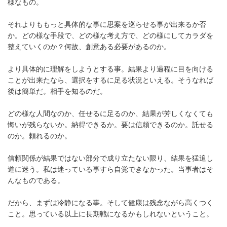
様なもの。
それよりももっと具体的な事に思案を巡らせる事が出来るか否
か。どの様な手段で、どの様な考え方で、どの様にしてカラダを
整えていくのか？何故、創意ある必要があるのか。
より具体的に理解をしようとする事。結果より過程に目を向ける
ことが出来たなら、選択をするに足る状況といえる。そうなれば
後は簡単だ。相手を知るのだ。
どの様な人間なのか、任せるに足るのか、結果が芳しくなくても
悔いが残らないか。納得できるか。要は信頼できるのか。託せる
のか。頼れるのか。
信頼関係が結果ではない部分で成り立たない限り、結果を猛追し
道に迷う。私は迷っている事すら自覚できなかった。当事者はそ
んなものである。
だから、まずは冷静になる事。そして健康は残念ながら高くつく
こと。思っている以上に長期戦になるかもしれないということ。