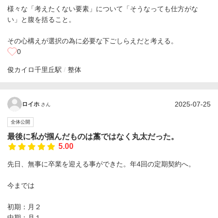
様々な「考えたくない要素」について「そうなっても仕方がな
い」と腹を括ること。
その心構えが選択の為に必要な下ごしらえだと考える。
0
俊カイロ
千里丘駅
整体
2025-07-25
ロイホ
さん
全体公開
最後に私が掴んだものは藁ではなく丸太だった。
5.00
先日、無事に卒業を迎える事ができた。年4回の定期契約へ。
今までは
初期：月２
中期：月１