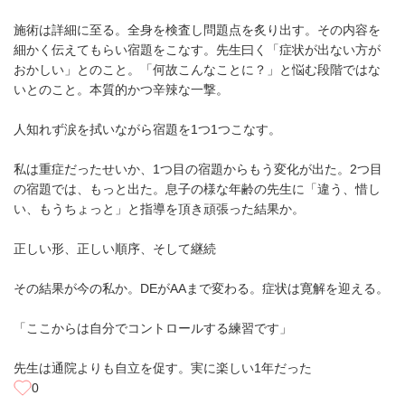
施術は詳細に至る。全身を検査し問題点を炙り出す。その内容を
細かく伝えてもらい宿題をこなす。先生曰く「症状が出ない方が
おかしい」とのこと。「何故こんなことに？」と悩む段階ではな
いとのこと。本質的かつ辛辣な一撃。
人知れず涙を拭いながら宿題を1つ1つこなす。
私は重症だったせいか、1つ目の宿題からもう変化が出た。2つ目
の宿題では、もっと出た。息子の様な年齢の先生に「違う、惜し
い、もうちょっと」と指導を頂き頑張った結果か。
正しい形、正しい順序、そして継続
その結果が今の私か。DEがAAまで変わる。症状は寛解を迎える。
「ここからは自分でコントロールする練習です」
先生は通院よりも自立を促す。実に楽しい1年だった
0