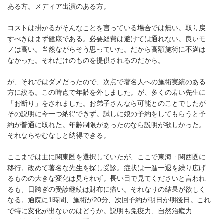
ある方。メディア出演のある方。
コストは掛かるがそんなことを言っている場合では無い。取り戻
すべきはまず健康である。必要経費は避けては通れない。良いモ
ノは高い。当然ながらそう思っていた。だから高額施術に不満は
なかった。それだけのものを提供されるのだから。
が、それではダメだったので、次点で著名人への施術実績のある
方に絞る。この時点で年齢を外しました。が、多くの若い先生に
「お断り」をされました。お弟子さんなら可能とのことでしたが
その説明に今一つ納得できず。試しに娘の予約をしてもらうと予
約が普通に取れた。年齢制限があったのなら説明が欲しかった。
それならやむなしと納得できる。
ここまでは主に関東圏を選択していたが、ここで東海・関西圏に
移行。改めて著名な先生を探し受診。症状は一進一退を繰り広げ
るものの大きな変化は見られず。長い目で見てくださいと言われ
るも、日跨ぎの受診継続は財布に痛い。それなりの結果が欲しく
なる。通院に1時間、施術が20分、次回予約が明日か明後日。これ
で特に変化が出ないのはどうか。説明も免疫力、自然治癒力