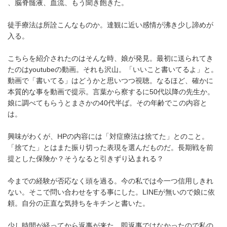
、脳脊髄液、血流、もう聞き飽きた。
徒手療法は所詮こんなものか。達観に近い感情が沸き少し諦めが
入る。
こちらを紹介されたのはそんな時、娘が発見。最初に送られてき
たのはyoutubeの動画。それも沢山。「いいこと書いてるよ」と。
動画で「書いてる」はどうかと思いつつ視聴。なるほど、確かに
本質的な事を動画で提示。言葉から察するに50代以降の先生か。
娘に調べてもらうとまさかの40代半ば。その年齢でこの内容と
は。
興味がわくが、HPの内容には「対症療法は捨てた」とのこと。
「捨てた」とはまた振り切った表現を選んだものだ。長期戦を前
提とした保険か？そうなると引きずり込まれる？
今までの経験が否応なく頭を過る。今の私では今一つ信用しきれ
ない。そこで問い合わせをする事にした。LINEが無いので娘に依
頼。自分の正直な気持ちをキチンと書いた。
少し時間が経ってから返事が来た。即返事ではなかったので私の