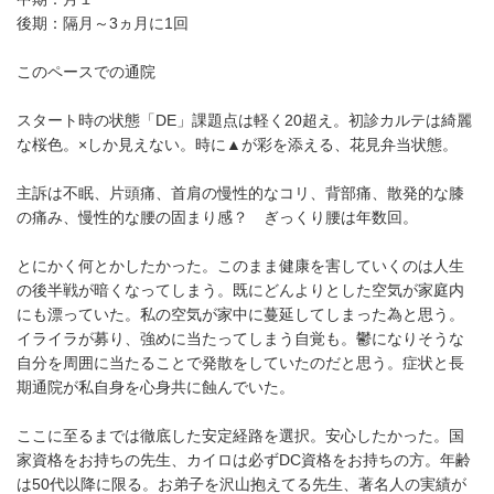
後期：隔月～3ヵ月に1回
このペースでの通院
スタート時の状態「DE」課題点は軽く20超え。初診カルテは綺麗
な桜色。×しか見えない。時に▲が彩を添える、花見弁当状態。
主訴は不眠、片頭痛、首肩の慢性的なコリ、背部痛、散発的な膝
の痛み、慢性的な腰の固まり感？ ぎっくり腰は年数回。
とにかく何とかしたかった。このまま健康を害していくのは人生
の後半戦が暗くなってしまう。既にどんよりとした空気が家庭内
にも漂っていた。私の空気が家中に蔓延してしまった為と思う。
イライラが募り、強めに当たってしまう自覚も。鬱になりそうな
自分を周囲に当たることで発散をしていたのだと思う。症状と長
期通院が私自身を心身共に蝕んでいた。
ここに至るまでは徹底した安定経路を選択。安心したかった。国
家資格をお持ちの先生、カイロは必ずDC資格をお持ちの方。年齢
は50代以降に限る。お弟子を沢山抱えてる先生、著名人の実績が