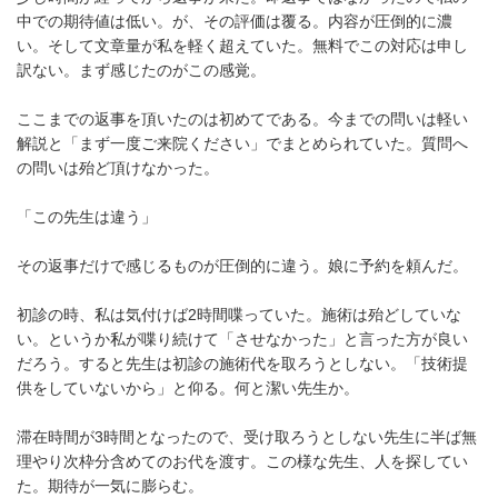
中での期待値は低い。が、その評価は覆る。内容が圧倒的に濃
い。そして文章量が私を軽く超えていた。無料でこの対応は申し
訳ない。まず感じたのがこの感覚。
ここまでの返事を頂いたのは初めてである。今までの問いは軽い
解説と「まず一度ご来院ください」でまとめられていた。質問へ
の問いは殆ど頂けなかった。
「この先生は違う」
その返事だけで感じるものが圧倒的に違う。娘に予約を頼んだ。
初診の時、私は気付けば2時間喋っていた。施術は殆どしていな
い。というか私が喋り続けて「させなかった」と言った方が良い
だろう。すると先生は初診の施術代を取ろうとしない。「技術提
供をしていないから」と仰る。何と潔い先生か。
滞在時間が3時間となったので、受け取ろうとしない先生に半ば無
理やり次枠分含めてのお代を渡す。この様な先生、人を探してい
た。期待が一気に膨らむ。