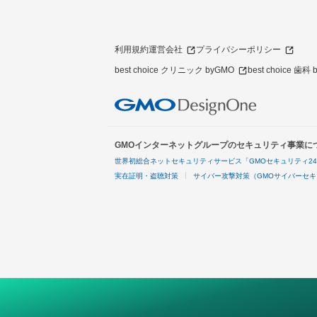
利用規約
運営会社
プライバシーポリシー
best choice クリニック byGMO
best choice 歯科
GMOインターネットグループのセキュリティ事業に
世界初総合ネットセキュリティサービス「GMOセキュリティ2
実在証明・盗聴対策
サイバー攻撃対策（GMOサイバーセキ