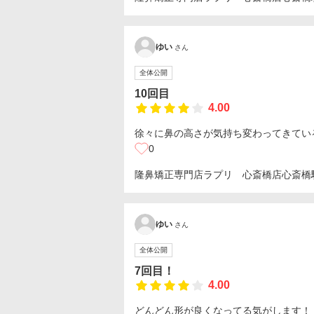
ゆい
さん
全体公開
10回目
4.00
徐々に鼻の高さが気持ち変わってきてい
0
隆鼻矯正専門店ラプリ 心斎橋店
心斎橋
ゆい
さん
全体公開
7回目！
4.00
どんどん形が良くなってる気がします！