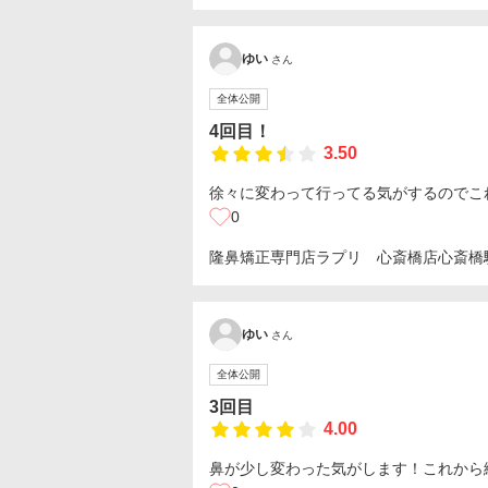
ゆい
さん
全体公開
4回目！
3.50
徐々に変わって行ってる気がするのでこ
0
隆鼻矯正専門店ラプリ 心斎橋店
心斎橋
ゆい
さん
全体公開
3回目
4.00
鼻が少し変わった気がします！これから