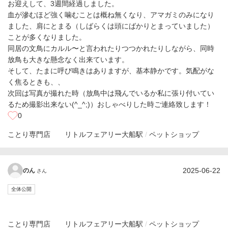
お迎えして、3週間経過しました。
血が滲むほど強く噛むことは概ね無くなり、アマガミのみになり
ました、肩にとまる（しばらくは頭にばかりとまっていました）
ことが多くなりました。
同居の文鳥にカルル〜と言われたりつつかれたりしながら、同時
放鳥も大きな懸念なく出来ています。
そして、たまに呼び鳴きはありますが、基本静かです。気配がな
く焦るときも、、
次回は写真が撮れた時（放鳥中は飛んでいるか私に張り付いてい
るため撮影出来ない(^_^;)）おしゃべりした時ご連絡致します！
0
ことり専門店 リトルフェアリー
大船駅
ペットショップ
2025-06-22
のん
さん
全体公開
ことり専門店 リトルフェアリー
大船駅
ペットショップ