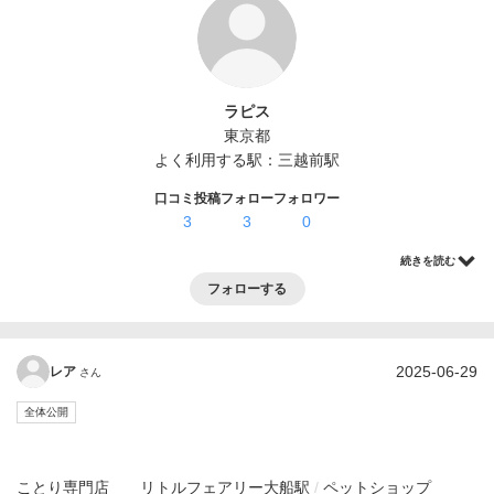
ログイン・登録
ラピス
東京都
よく利用する駅：
三越前駅
口コミ投稿
フォロー
フォロワー
3
3
0
続きを読む
フォローする
2025-06-29
レア
さん
全体公開
ことり専門店 リトルフェアリー
大船駅
ペットショップ