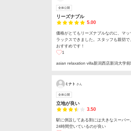
全体公開
リーズナブル
5.00
価格がとてもリーズナブルなのに、マッ
ラックスできました。スタッフも親切で
おすすめです！
1
asian relaxation villa新潟西店
新潟大学前
ミナト
さん
全体公開
立地が良い
3.50
駅に併設してある割には大きなスーパー
24時間空いているのが良い