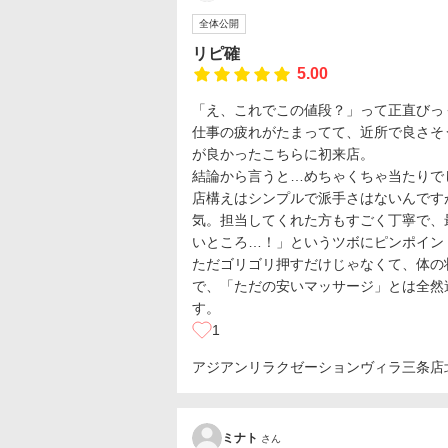
全体公開
リピ確
5.00
「え、これでこの値段？」って正直びっ
仕事の疲れがたまってて、近所で良さそ
が良かったこちらに初来店。
結論から言うと…めちゃくちゃ当たりで
店構えはシンプルで派手さはないんです
気。担当してくれた方もすごく丁寧で、
いところ…！」というツボにピンポイン
ただゴリゴリ押すだけじゃなくて、体の
で、「ただの安いマッサージ」とは全然
す。
1
アジアンリラクゼーションヴィラ三条店
ミナト
さん