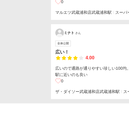
0
マルエツ武蔵浦和店
武蔵浦和駅
スーパ
ミナト
さん
全体公開
広い！
4.00
広いので通路が通りやすい珍しい100均
駅に近いのも良い
0
ザ・ダイソー武蔵浦和店
武蔵浦和駅
ス