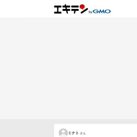
ミナト
さん