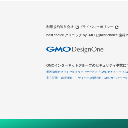
利用規約
運営会社
プライバシーポリシー
best choice クリニック byGMO
best choice 歯科
GMOインターネットグループのセキュリティ事業に
世界初総合ネットセキュリティサービス「GMOセキュリティ2
実在証明・盗聴対策
サイバー攻撃対策（GMOサイバーセキ