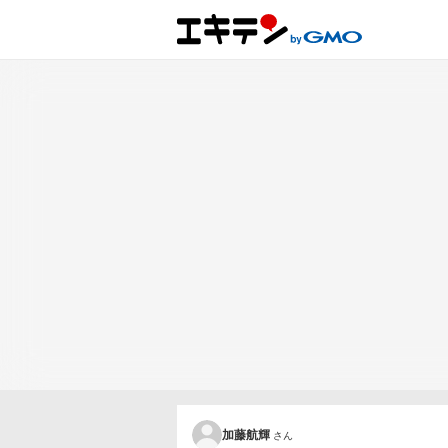
加藤航輝
さん