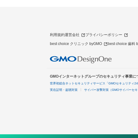
利用規約
運営会社
プライバシーポリシー
best choice クリニック byGMO
best choice 歯科
GMOインターネットグループのセキュリティ事業に
世界初総合ネットセキュリティサービス「GMOセキュリティ2
実在証明・盗聴対策
サイバー攻撃対策（GMOサイバーセキ