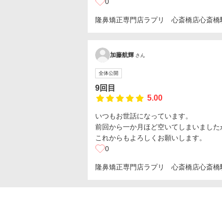
0
隆鼻矯正専門店ラプリ 心斎橋店
心斎橋
加藤航輝
さん
全体公開
9回目
5.00
いつもお世話になっています。
前回から一か月ほど空いてしまいました
これからもよろしくお願いします。
0
隆鼻矯正専門店ラプリ 心斎橋店
心斎橋