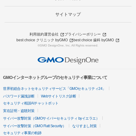
サイトマップ
利用規約
運営会社
プライバシーポリシー
best choice クリニック byGMO
best choice 歯科 byGMO
©GMO DesignOne, Inc. All Rights reserved.
GMOインターネットグループのセキュリティ事業について
世界初総合ネットセキュリティサービス「GMOセキュリティ24」
パスワード漏洩診断
Webサイトリスク診断
セキュリティ相談AIチャットボット
実在証明・盗聴対策
サイバー攻撃対策（GMOサイバーセキュリティ byイエラエ）
サイバー攻撃対策（GMO Flatt Security）
なりすまし対策
セキュリティ事業の軌跡