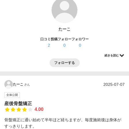
ログイン・登録
たーこ
口コミ投稿
フォロー
フォロワー
2
0
0
続きを読む
フォローする
2025-07-07
たーこ
さん
全体公開
産後骨盤矯正
4.00
骨盤矯正に通い始めて半年ほど経ちますが、毎度施術後は身体が
すっきりします。