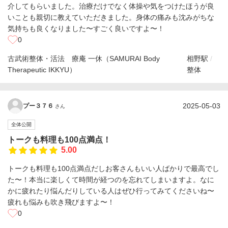
介してもらいました。治療だけでなく体操や気をつけたほうが良
いことも親切に教えていただきました。身体の痛みも沈みがちな
気持ちも良くなりました〜すごく良いですよ〜！
0
古武術整体・活法 療庵 一休（SAMURAI Body
相野駅
Therapeutic IKKYU）
整体
2025-05-03
プー３７６
さん
全体公開
トークも料理も100点満点！
5.00
トークも料理も100点満点だしお客さんもいい人ばかりで最高でし
た〜！本当に楽しくて時間が経つのを忘れてしまいますよ。なに
かに疲れたり悩んだりしている人はぜひ行ってみてくださいね〜
疲れも悩みも吹き飛びますよ〜！
0