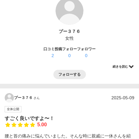
ログイン・登録
プー３７６
女性
口コミ投稿
フォロー
フォロワー
2
0
0
続きを読む
フォローする
2025-05-09
プー３７６
さん
全体公開
すごく良いですよ〜！
5.00
腰と首の痛みに悩んでいました。そんな時に親戚に一休さんを紹