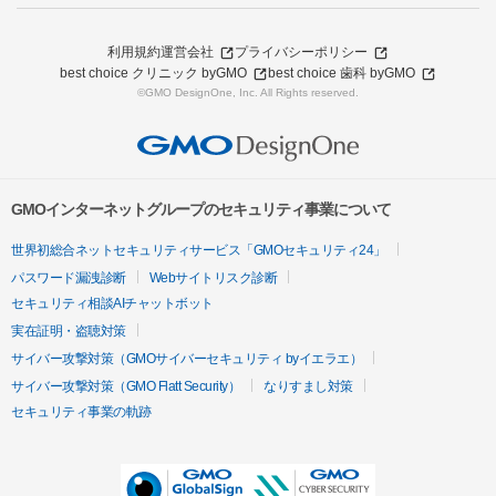
利用規約
運営会社
プライバシーポリシー
best choice クリニック byGMO
best choice 歯科 byGMO
©GMO DesignOne, Inc. All Rights reserved.
GMOインターネットグループのセキュリティ事業について
世界初総合ネットセキュリティサービス「GMOセキュリティ24」
パスワード漏洩診断
Webサイトリスク診断
セキュリティ相談AIチャットボット
実在証明・盗聴対策
サイバー攻撃対策（GMOサイバーセキュリティ byイエラエ）
サイバー攻撃対策（GMO Flatt Security）
なりすまし対策
セキュリティ事業の軌跡