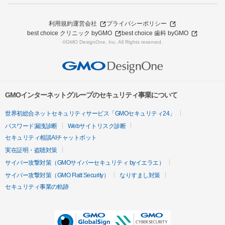
利用規約
運営会社
プライバシーポリシー
best choice クリニック byGMO
best choice 歯科 byGMO
©GMO DesignOne, Inc. All Rights reserved.
GMOインターネットグループのセキュリティ事業について
世界初総合ネットセキュリティサービス「GMOセキュリティ24」
パスワード漏洩診断
Webサイトリスク診断
セキュリティ相談AIチャットボット
実在証明・盗聴対策
サイバー攻撃対策（GMOサイバーセキュリティ byイエラエ）
サイバー攻撃対策（GMO Flatt Security）
なりすまし対策
セキュリティ事業の軌跡