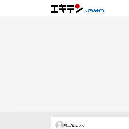
島上隆史
さん