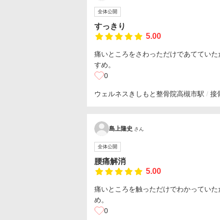
全体公開
すっきり
5.00
痛いところをさわっただけであてていた
すめ。
0
ウェルネスきしもと整骨院
高槻市駅
接
島上隆史
さん
全体公開
腰痛解消
5.00
痛いところを触っただけでわかっていた
め。
0