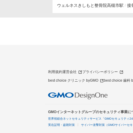
ウェルネスきしもと整骨院
高槻市駅
接
利用規約
運営会社
プライバシーポリシー
best choice クリニック byGMO
best choice 歯科
GMOインターネットグループのセキュリティ事業に
世界初総合ネットセキュリティサービス「GMOセキュリティ2
実在証明・盗聴対策
サイバー攻撃対策（GMOサイバーセキ