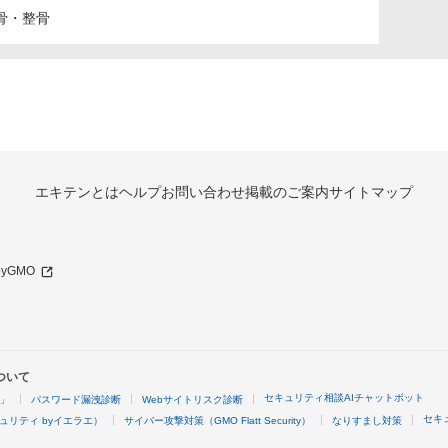
骨・整骨
エキテンとは
ヘルプ
お問い合わせ
掲載のご案内
サイトマップ
 byGMO
ついて
セキュリティ相談AIチャットボット
4」
パスワード漏洩診断
Webサイトリスク診断
セキ
ュリティ byイエラエ）
サイバー攻撃対策（GMO Flatt Security）
なりすまし対策