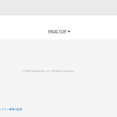
PAGE TOP
© GMO DesignOne, Inc. All Rights reserved.
ュリティ事業の軌跡