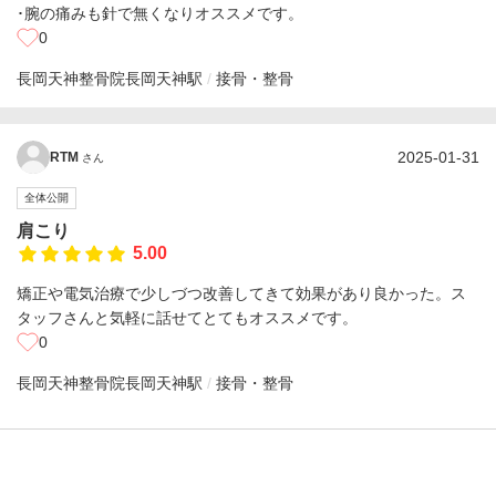
･腕の痛みも針で無くなりオススメです。
0
長岡天神整骨院
長岡天神駅
接骨・整骨
2025-01-31
RTM
さん
全体公開
肩こり
5.00
矯正や電気治療で少しづつ改善してきて効果があり良かった。ス
タッフさんと気軽に話せてとてもオススメです。
0
長岡天神整骨院
長岡天神駅
接骨・整骨