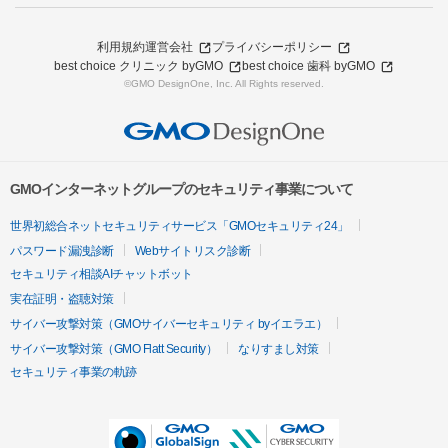
利用規約
運営会社
プライバシーポリシー
best choice クリニック byGMO
best choice 歯科 byGMO
©GMO DesignOne, Inc. All Rights reserved.
GMOインターネットグループのセキュリティ事業について
世界初総合ネットセキュリティサービス「GMOセキュリティ24」
パスワード漏洩診断
Webサイトリスク診断
セキュリティ相談AIチャットボット
実在証明・盗聴対策
サイバー攻撃対策（GMOサイバーセキュリティ byイエラエ）
サイバー攻撃対策（GMO Flatt Security）
なりすまし対策
セキュリティ事業の軌跡