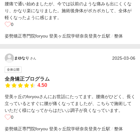
腰痛で通い始めましたが、今では以前のような痛みも出にくくな
り、かなり楽になりました。施術後身体がポカポカして、全体が
軽くなったように感じます。
0
姿勢矯正専門院foryou 登美ヶ丘院
学研奈良登美ケ丘駅
整体
2025-03-06
まゆなり
さん
全体公開
全身矯正プログラム
4.50
登美ヶ丘のforyouさんにお世話にたってます。腰痛がひどく、長く
立っているとすぐに腰が痛くなってましたが、こちらで施術して
いただく様になってからはだいぶ調子が良くなっています。
0
姿勢矯正専門院foryou 登美ヶ丘院
学研奈良登美ケ丘駅
整体