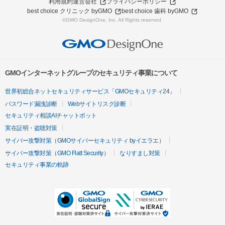
利用規約
運営会社
プライバシーポリシー
best choice クリニック byGMO
best choice 歯科 byGMO
©GMO DesignOne, Inc. All Rights reserved.
GMOインターネットグループのセキュリティ事業について
世界初総合ネットセキュリティサービス「GMOセキュリティ24」
パスワード漏洩診断
Webサイトリスク診断
セキュリティ相談AIチャットボット
実在証明・盗聴対策
サイバー攻撃対策（GMOサイバーセキュリティ byイエラエ）
サイバー攻撃対策（GMO Flatt Security）
なりすまし対策
セキュリティ事業の軌跡