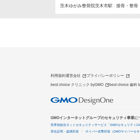
茨木ゆがみ整骨院
茨木市駅
接骨・整骨
利用規約
運営会社
プライバシーポリシー
best choice クリニック byGMO
best choice 歯科
GMOインターネットグループのセキュリティ事業に
世界初総合ネットセキュリティサービス「GMOセキュリティ2
実在証明・盗聴対策
サイバー攻撃対策（GMOサイバーセキ