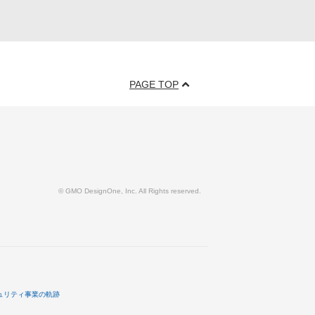
PAGE TOP
© GMO DesignOne, Inc. All Rights reserved.
ュリティ事業の軌跡