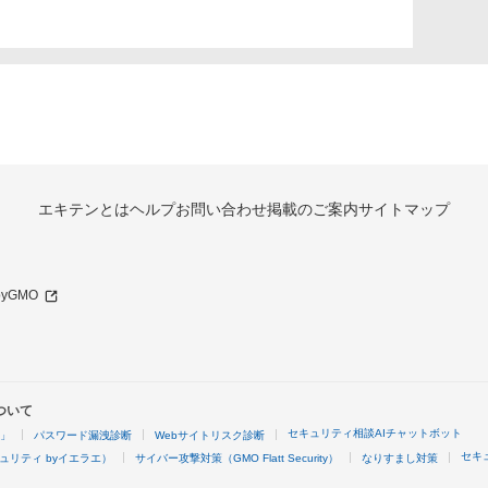
エキテンとは
ヘルプ
お問い合わせ
掲載のご案内
サイトマップ
 byGMO
ついて
セキュリティ相談AIチャットボット
4」
パスワード漏洩診断
Webサイトリスク診断
セキ
ュリティ byイエラエ）
サイバー攻撃対策（GMO Flatt Security）
なりすまし対策