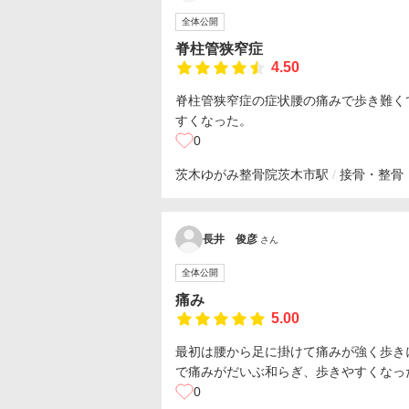
全体公開
脊柱管狭窄症
4.50
脊柱管狭窄症の症状腰の痛みで歩き難く
すくなった。
0
茨木ゆがみ整骨院
茨木市駅
接骨・整骨
長井 俊彦
さん
全体公開
痛み
5.00
最初は腰から足に掛けて痛みが強く歩き
で痛みがだいぶ和らぎ、歩きやすくなっ
0