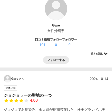
ログイン・登録
Gare
女性
沖縄県
口コミ投稿
フォロー
フォロワー
101
0
0
続きを読む
フォローする
2024-10-14
Gare
さん
全体公開
ジョジョラーの聖地の一つ
4.00
ジョジョでお馴染み、承太郎が長期滞在した「杜王グランドホテ