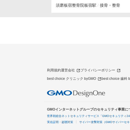
須磨板宿整骨院
板宿駅
接骨・整骨
利用規約
運営会社
プライバシーポリシー
best choice クリニック byGMO
best choice 歯科
GMOインターネットグループのセキュリティ事業に
世界初総合ネットセキュリティサービス「GMOセキュリティ2
実在証明・盗聴対策
サイバー攻撃対策（GMOサイバーセキ