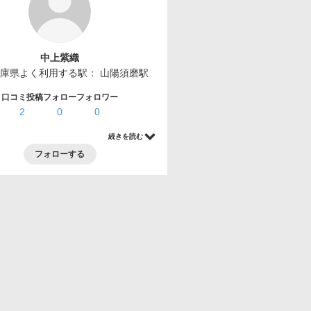
中上紫織
庫県
よく利用する駅：
山陽須磨駅
口コミ投稿
フォロー
フォロワー
2
0
0
続きを読む
フォローする