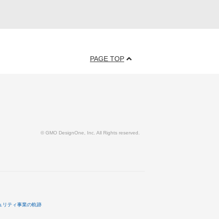
PAGE TOP
© GMO DesignOne, Inc. All Rights reserved.
ュリティ事業の軌跡