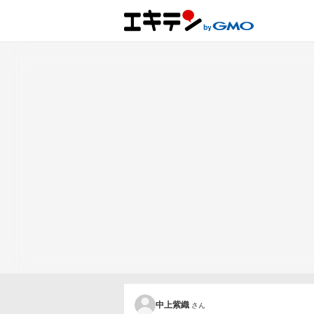
中上紫織
さん