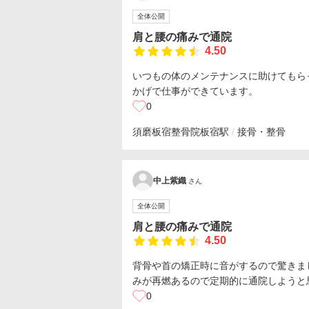
全体公開
肩と腰の痛みで通院
4.50
いつもの体のメンテナンスに助けてもら
かげで仕事ができています。
0
須磨板宿整骨院
板宿駅
接骨・整骨
中上紫織
さん
全体公開
肩と腰の痛みで通院
4.50
背骨や首の矯正時に音がするので驚きま
みが再燃あるので定期的に通院しようと
0