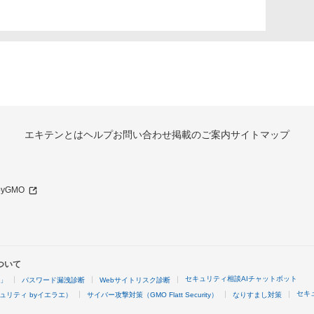
エキテンとは
ヘルプ
お問い合わせ
掲載のご案内
サイトマップ
 byGMO
ついて
セキュリティ相談AIチャットボット
4」
パスワード漏洩診断
Webサイトリスク診断
セキ
ュリティ byイエラエ）
サイバー攻撃対策（GMO Flatt Security）
なりすまし対策