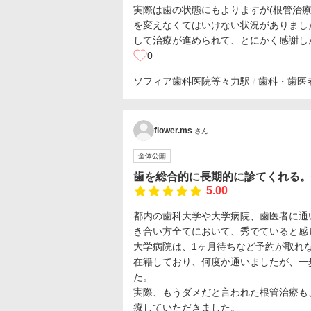
実際は歯の状態にもよりますが(根管治療
を変えなくてはいけない状況がありまし
して治療が進められて、とにかく感謝し
0
ソフィア歯科医院
等々力駅
歯科・歯医
flower.ms
さん
全体公開
歯を総合的に長期的に診てくれる。
5.00
都内の歯科大学や大学病院、歯医者に通
き合い方全てにおいて、秀でていると感
大学病院は、1ヶ月待ちなど予約が取れ
在籍しており、何度か通いましたが、一
た。
実際、もうダメだと言われた根管治療も
療していただきました。