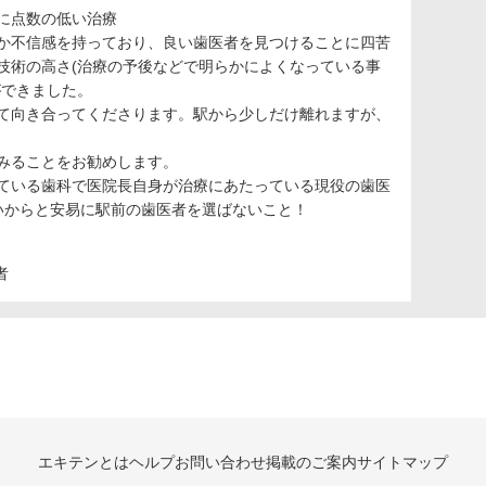
に点数の低い治療
か不信感を持っており、良い歯医者を見つけることに四苦
技術の高さ(治療の予後などで明らかによくなっている事
ができました。
て向き合ってくださります。駅から少しだけ離れますが、
みることをお勧めします。
ている歯科で医院長自身が治療にあたっている現役の歯医
いからと安易に駅前の歯医者を選ばないこと！
者
エキテンとは
ヘルプ
お問い合わせ
掲載のご案内
サイトマップ