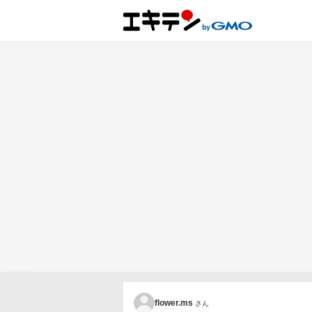
flower.ms
さん