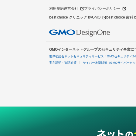
利用規約
運営会社
プライバシーポリシー
best choice クリニック byGMO
best choice 歯科
GMOインターネットグループのセキュリティ事業に
世界初総合ネットセキュリティサービス「GMOセキュリティ2
実在証明・盗聴対策
サイバー攻撃対策（GMOサイバーセキ