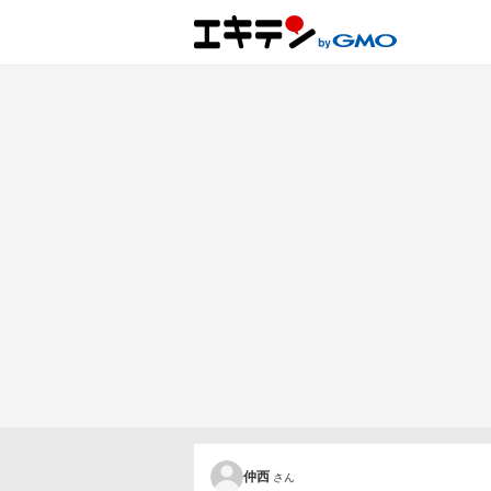
仲西
さん