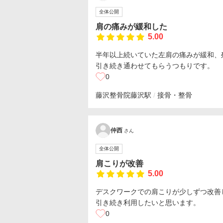
全体公開
肩の痛みが緩和した
5.00
半年以上続いていた左肩の痛みが緩和、
引き続き通わせてもらうつもりです。
0
藤沢整骨院
藤沢駅
接骨・整骨
仲西
さん
全体公開
肩こりが改善
5.00
デスクワークでの肩こりが少しずつ改善
引き続き利用したいと思います。
0