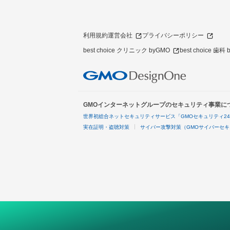
利用規約
運営会社
プライバシーポリシー
best choice クリニック byGMO
best choice 歯科
GMOインターネットグループのセキュリティ事業に
世界初総合ネットセキュリティサービス「GMOセキュリティ2
実在証明・盗聴対策
サイバー攻撃対策（GMOサイバーセキ