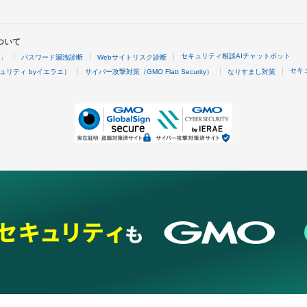
ついて
セキュリティ相談AIチャットボット
4」
パスワード漏洩診断
Webサイトリスク診断
セキ
ュリティ byイエラエ）
サイバー攻撃対策（GMO Flatt Security）
なりすまし対策