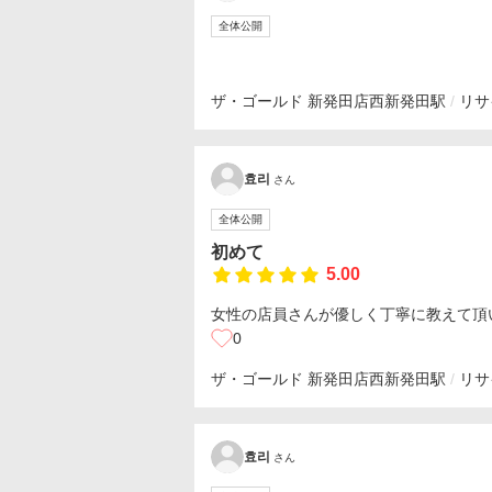
全体公開
ザ・ゴールド 新発田店
西新発田駅
リサ
효리
さん
全体公開
初めて
5.00
女性の店員さんが優しく丁寧に教えて頂
0
ザ・ゴールド 新発田店
西新発田駅
リサ
효리
さん