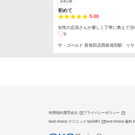
全体公開
初めて
5.00
女性の店員さんが優しく丁寧に教えて頂
0
ザ・ゴールド 新発田店
西新発田駅
リサ
利用規約
運営会社
プライバシーポリシー
best choice クリニック byGMO
best choice 歯科