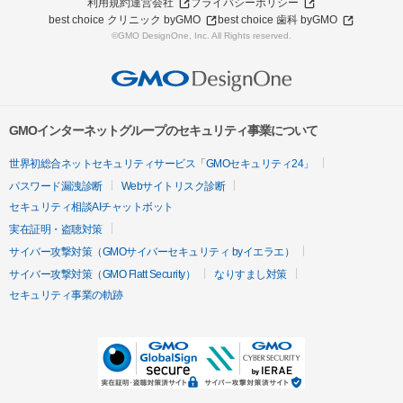
利用規約
運営会社
プライバシーポリシー
best choice クリニック byGMO
best choice 歯科 byGMO
©GMO DesignOne, Inc. All Rights reserved.
GMOインターネットグループのセキュリティ事業について
世界初総合ネットセキュリティサービス「GMOセキュリティ24」
パスワード漏洩診断
Webサイトリスク診断
セキュリティ相談AIチャットボット
実在証明・盗聴対策
サイバー攻撃対策（GMOサイバーセキュリティ byイエラエ）
サイバー攻撃対策（GMO Flatt Security）
なりすまし対策
セキュリティ事業の軌跡