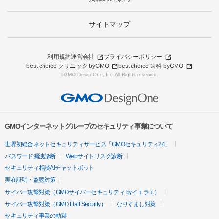
サイトマップ
利用規約
運営会社
プライバシーポリシー
best choice クリニック byGMO
best choice 歯科 byGMO
©GMO DesignOne, Inc. All Rights reserved.
GMOインターネットグループのセキュリティ事業について
世界初総合ネットセキュリティサービス「GMOセキュリティ24」
パスワード漏洩診断
Webサイトリスク診断
セキュリティ相談AIチャットボット
実在証明・盗聴対策
サイバー攻撃対策（GMOサイバーセキュリティ byイエラエ）
サイバー攻撃対策（GMO Flatt Security）
なりすまし対策
セキュリティ事業の軌跡