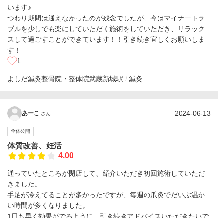
います♪
つわり期間は通えなかったのが残念でしたが、今はマイナートラ
ブルを少しでも楽にしていただく施術をしていただき、リラック
スして過ごすことができています！！引き続き宜しくお願いしま
す！
1
よしだ鍼灸整骨院・整体院
武蔵新城駅
鍼灸
2024-06-13
あーこ
さん
全体公開
体質改善、妊活
4.00
通っていたところが閉店して、紹介いただき初回施術していただ
きました。
手足が冷えてることが多かったですが、毎週の爪灸でだいぶ温か
い時間が多くなりました。
1日も早く効果がでるように、引き続きアドバイスいただきたいで